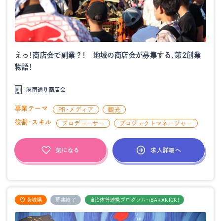
えっ！商店会で副業？！ 地域の商店会が募集する、第2創業
物語！
港南通り商店会
事業テーマ
PR・メディア
観光
役割・スキル
プロデューサー
プロジェクトマネージャー
求人詳細へ
気になる
茨城県
募集終了
自治体等連携プログラム・iBARAKICK!