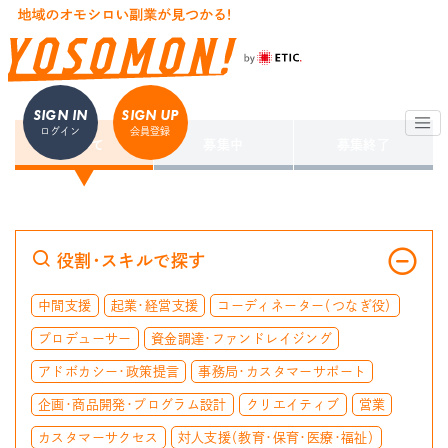
SIGN IN
SIGN UP
ログイン
会員登録
すべて
募集中
募集終了
役割・スキルで探す
中間支援
起業・経営支援
コーディネーター（つなぎ役）
プロデューサー
資金調達・ファンドレイジング
アドボカシー・政策提言
事務局・カスタマーサポート
企画・商品開発・プログラム設計
クリエイティブ
営業
カスタマーサクセス
対人支援（教育・保育・医療・福祉）