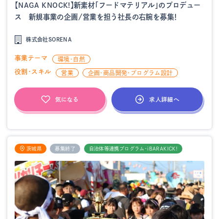
【NAGA KNOCK!】新素材「フードマテリアル」のプロデュー
ス 新規事業の企画/営業を担う社長の右腕を募集！
株式会社SORENA
事業テーマ
環境・自然
役割・スキル
営業
企画・商品開発・プログラム設計
求人詳細へ
気になる
茨城県
募集終了
自治体等連携プログラム・iBARAKICK!