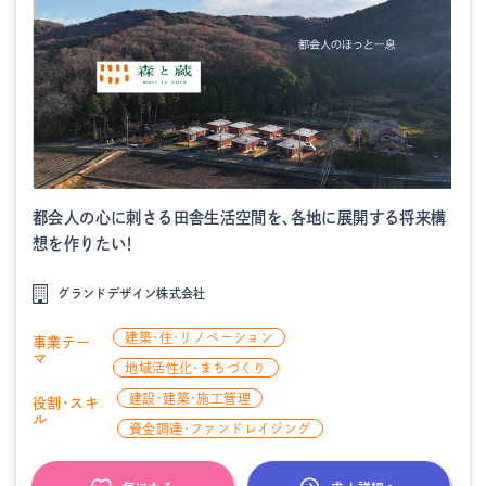
都会人の心に刺さる田舎生活空間を、各地に展開する将来構
想を作りたい！
グランドデザイン株式会社
建築・住・リノベーション
事業テー
マ
地域活性化・まちづくり
建設・建築・施工管理
役割・スキ
ル
資金調達・ファンドレイジング