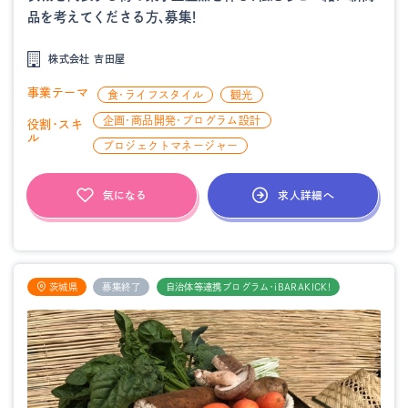
品を考えてくださる方、募集！
株式会社 吉田屋
事業テーマ
食・ライフスタイル
観光
企画・商品開発・プログラム設計
役割・スキ
ル
プロジェクトマネージャー
求人詳細へ
気になる
茨城県
募集終了
自治体等連携プログラム・iBARAKICK!