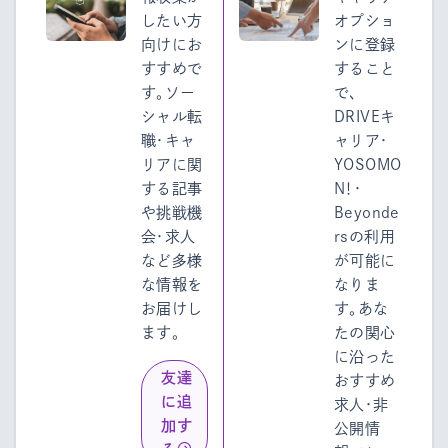
したい方
オプショ
向けにお
ンに登録
すすめで
すること
す。ソー
で、
シャル転
DRIVEキ
職・キャ
ャリア・
リアに関
YOSOMO
する記事
N！・
や挑戦機
Beyonde
会・求人
rsの利用
など多様
が可能に
な情報を
なりま
お届けし
す。あな
ます。
たの関心
に沿った
友達
おすすめ
に追
求人・非
加す
公開情