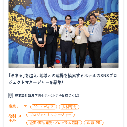
「泊まる」を超え、地域との連携を模索するホテルのSNSプロ
ジェクトマネージャーを募集！
株式会社筑波学園ホテル（ホテル日航つくば）
事業テーマ
PR・メディア
人材育成
プロジェクトマネージャー
役割・ス
キル
企画・商品開発・プログラム設計
広報・PR