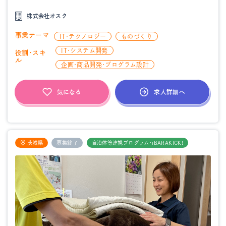
株式会社オスク
事業テーマ
IT・テクノロジー
ものづくり
IT・システム開発
役割・スキ
ル
企画・商品開発・プログラム設計
求人詳細へ
気になる
茨城県
募集終了
自治体等連携プログラム・iBARAKICK!