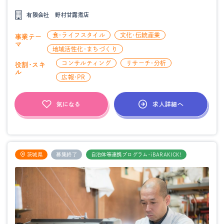
有限会社 野村甘露煮店
食・ライフスタイル
文化・伝統産業
事業テー
マ
地域活性化・まちづくり
コンサルティング
リサーチ・分析
役割・スキ
ル
広報・PR
求人詳細へ
気になる
茨城県
募集終了
自治体等連携プログラム・iBARAKICK!