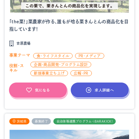
「the栗！」栗農家が作る、誰もが唸る栗きんとんの商品化を目
指しています！
吉原農場
事業テーマ
食・ライフスタイル
PR・メディア
企画・商品開発・プログラム設計
役割・ス
キル
新規事業立ち上げ
広報・PR
求人詳細へ
気になる
茨城県
募集終了
自治体等連携プログラム・iBARAKICK!