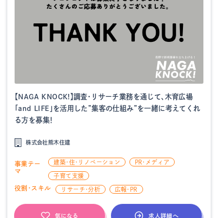
【NAGA KNOCK!】調査・リサーチ業務を通じて、木育広場
「and LIFE」を活用した”集客の仕組み”を一緒に考えてくれ
る方を募集！
株式会社熊木住建
建築・住・リノベーション
PR・メディア
事業テー
マ
子育て支援
役割・スキル
リサーチ・分析
広報・PR
求人詳細へ
気になる