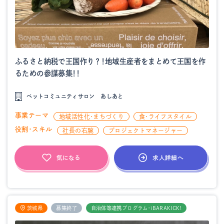
ふるさと納税で王国作り？！地域生産者をまとめて王国を作
るための参謀募集！！
ペットコミュニティサロン あしあと
事業テーマ
地域活性化・まちづくり
食・ライフスタイル
役割・スキル
社長の右腕
プロジェクトマネージャー
求人詳細へ
気になる
茨城県
募集終了
自治体等連携プログラム・iBARAKICK!