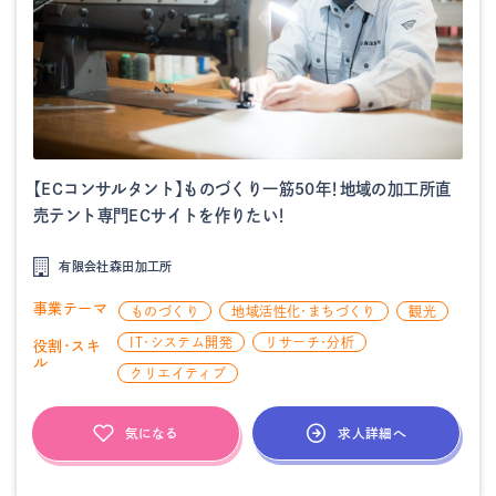
【ECコンサルタント】ものづくり一筋50年！地域の加工所直
売テント専門ECサイトを作りたい！
有限会社森田加工所
事業テーマ
ものづくり
地域活性化・まちづくり
観光
IT・システム開発
リサーチ・分析
役割・スキ
ル
クリエイティブ
求人詳細へ
気になる