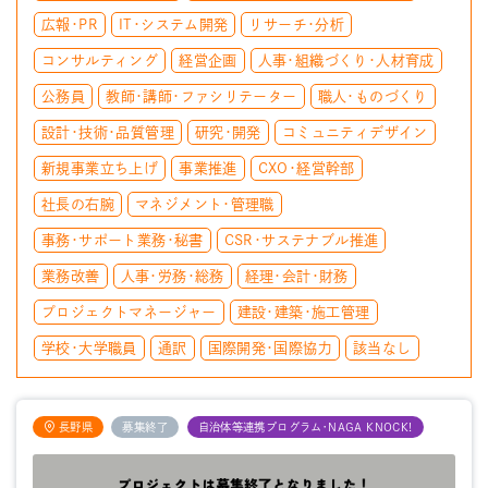
広報・PR
IT・システム開発
リサーチ・分析
コンサルティング
経営企画
人事・組織づくり・人材育成
公務員
教師・講師・ファシリテーター
職人・ものづくり
設計・技術・品質管理
研究・開発
コミュニティデザイン
新規事業立ち上げ
事業推進
CXO・経営幹部
社長の右腕
マネジメント・管理職
事務・サポート業務・秘書
CSR・サステナブル推進
業務改善
人事・労務・総務
経理・会計・財務
プロジェクトマネージャー
建設・建築・施工管理
学校・大学職員
通訳
国際開発・国際協力
該当なし
長野県
募集終了
自治体等連携プログラム・NAGA KNOCK!