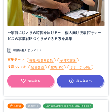
～家庭にゆとりの時間を届ける～ 個人向け洗濯代行サー
ビスの事業戦略づくりができる方を募集！
有限会社しまランドリー
事業テーマ
福祉・社会的包摂
子育て支援
役割・スキル
経営企画
広報・PR
リサーチ・分析
求人詳細へ
気になる
茨城県
募集終了
自治体等連携プログラム・iBARAKICK!