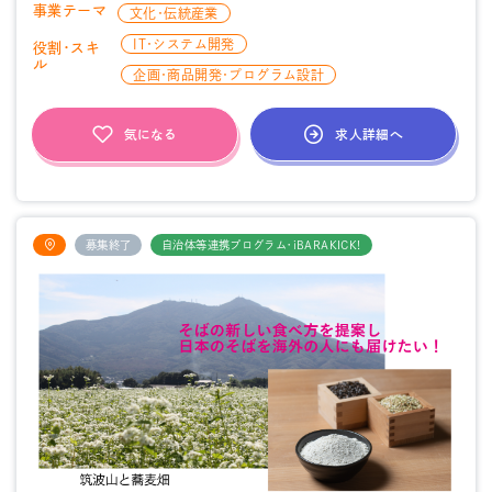
事業テーマ
文化・伝統産業
IT・システム開発
役割・スキ
ル
企画・商品開発・プログラム設計
求人詳細へ
気になる
募集終了
自治体等連携プログラム・iBARAKICK!