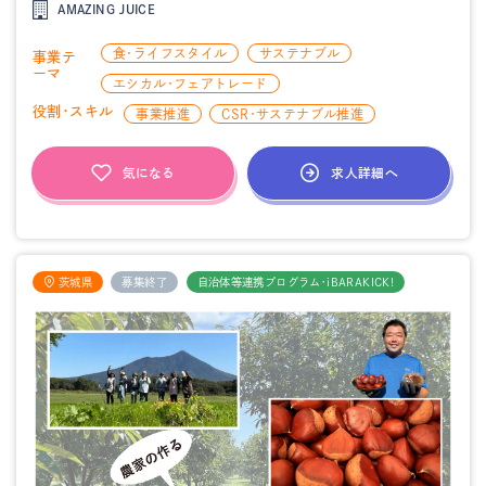
AMAZING JUICE
食・ライフスタイル
サステナブル
事業テ
ーマ
エシカル・フェアトレード
役割・スキル
事業推進
CSR・サステナブル推進
求人詳細へ
気になる
茨城県
募集終了
自治体等連携プログラム・iBARAKICK!