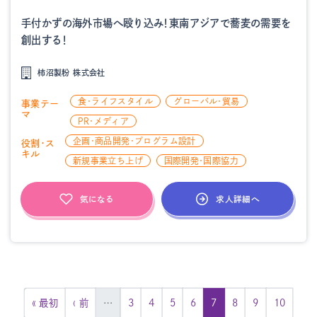
手付かずの海外市場へ殴り込み！東南アジアで蕎麦の需要を
創出する！
柿沼製粉 株式会社
食・ライフスタイル
グローバル・貿易
事業テー
マ
PR・メディア
企画・商品開発・プログラム設計
役割・ス
キル
新規事業立ち上げ
国際開発・国際協力
求人詳細へ
気になる
« 最初
‹ 前
…
3
4
5
6
7
8
9
10