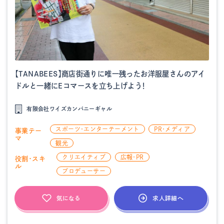
【TANABEES】商店街通りに唯一残ったお洋服屋さんのアイ
ドルと一緒にEコマースを立ち上げよう！
有限会社ワイズカンパニーギャル
スポーツ・エンターテーメント
PR・メディア
事業テー
マ
観光
クリエイティブ
広報・PR
役割・スキ
ル
プロデューサー
求人詳細へ
気になる