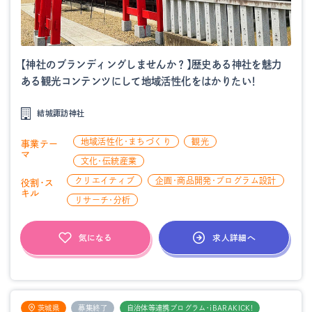
【神社のブランディングしませんか？】歴史ある神社を魅力
ある観光コンテンツにして地域活性化をはかりたい！
結城諏訪神社
地域活性化・まちづくり
観光
事業テー
マ
文化・伝統産業
クリエイティブ
企画・商品開発・プログラム設計
役割・ス
キル
リサーチ・分析
求人詳細へ
気になる
茨城県
募集終了
自治体等連携プログラム・iBARAKICK!