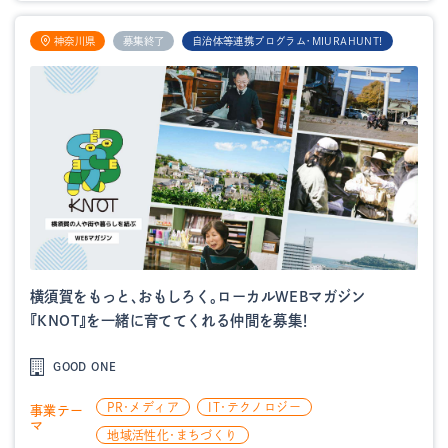
神奈川県
募集終了
自治体等連携プログラム・MIURAHUNT!
横須賀をもっと、おもしろく。ローカルWEBマガジン
『KNOT』を一緒に育ててくれる仲間を募集！
GOOD ONE
PR・メディア
IT・テクノロジー
事業テー
マ
地域活性化・まちづくり