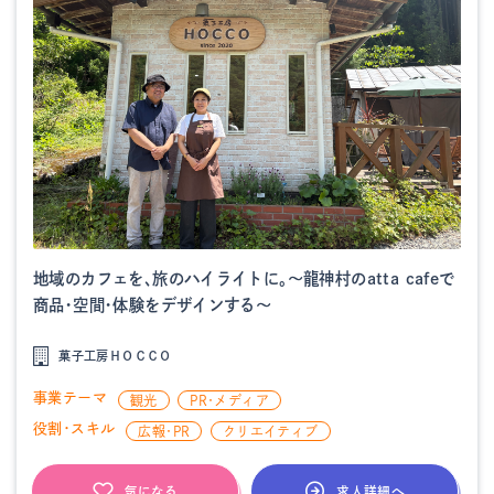
地域のカフェを、旅のハイライトに。～龍神村のatta cafeで
商品・空間・体験をデザインする～
菓子工房ＨＯＣＣＯ
事業テーマ
観光
PR・メディア
役割・スキル
広報・PR
クリエイティブ
求人詳細へ
気になる