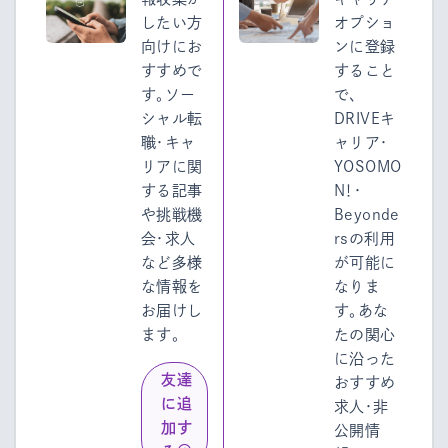
したい方
オプショ
向けにお
ンに登録
すすめで
すること
す。ソー
で、
シャル転
DRIVEキ
職・キャ
ャリア・
リアに関
YOSOMO
する記事
N！・
や挑戦機
Beyonde
会・求人
rsの利用
など多様
が可能に
な情報を
なりま
お届けし
す。あな
ます。
たの関心
に沿った
友達
おすすめ
に追
求人・非
加す
公開情