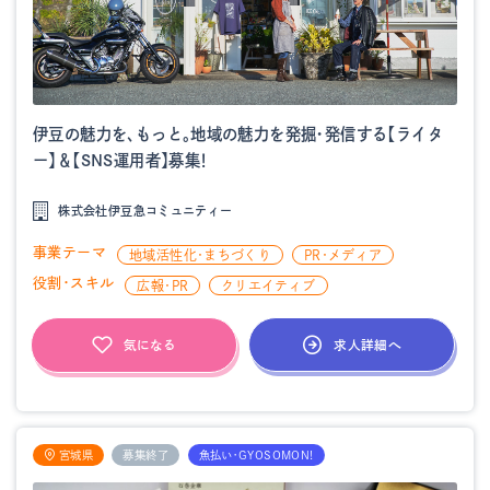
伊豆の魅力を、もっと。地域の魅力を発掘・発信する【ライタ
ー】＆【SNS運用者】募集！
株式会社伊豆急コミュニティー
事業テーマ
地域活性化・まちづくり
PR・メディア
役割・スキル
広報・PR
クリエイティブ
求人詳細へ
気になる
宮城県
募集終了
魚払い・GYOSOMON!