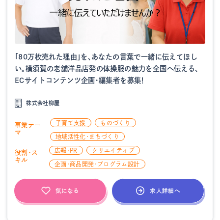
「80万枚売れた理由」を、あなたの言葉で一緒に伝えてほし
い。横須賀の老舗洋品店発の体操服の魅力を全国へ伝える、
ECサイトコンテンツ企画・編集者を募集！
株式会社柳屋
子育て支援
ものづくり
事業テー
マ
地域活性化・まちづくり
広報・PR
クリエイティブ
役割・ス
キル
企画・商品開発・プログラム設計
求人詳細へ
気になる