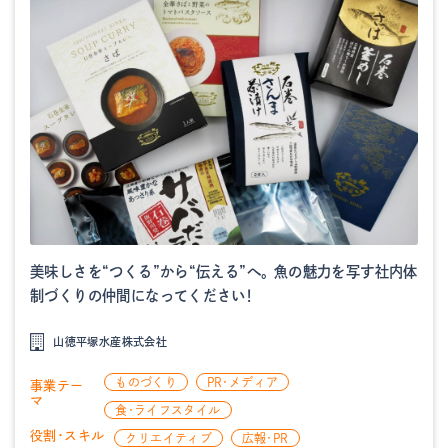
美味しさを“つくる”から“伝える”へ。 魚の魅力を写す社内体
制づくりの仲間になってください！
山徳平塚水産株式会社
ものづくり
PR・メディア
事業テー
マ
食・ライフスタイル
役割・スキル
クリエイティブ
広報・PR