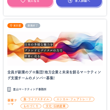
求人詳細へ
気になる
東京都
募集終了
全員が副業のプロ集団！地方企業と未来を創るマーケティン
グ支援チームのメンバー募集！
里山マーケティング事務所
食・ライフスタイル
エシカル・フェアトレード
事業テ
ーマ
ものづくり
文化・伝統産業