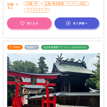
広報・PR
企画・商品開発・プログラム設計
役割・ス
キル
クリエイティブ
求人詳細へ
気になる
茨城県
募集終了
自治体等連携プログラム・iBARAKICK!