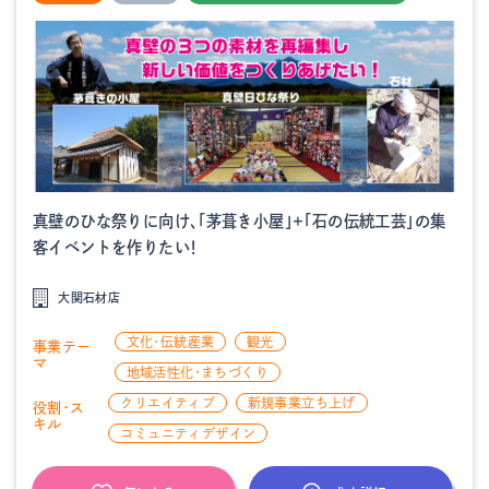
真壁のひな祭りに向け、「茅葺き小屋」+「石の伝統工芸」の集
客イベントを作りたい！
大関石材店
文化・伝統産業
観光
事業テー
マ
地域活性化・まちづくり
クリエイティブ
新規事業立ち上げ
役割・ス
キル
コミュニティデザイン