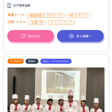
水戸信用金庫
事業テーマ
地域活性化・まちづくり
PR・メディア
役割・スキル
広報・PR
クリエイティブ
求人詳細へ
気になる
宮城県
募集中
魚払い・GYOSOMON!