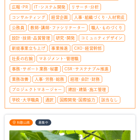
広報・PR
IT・システム開発
リサーチ・分析
コンサルティング
経営企画
人事・組織づくり・人材育成
公務員
教師・講師・ファシリテーター
職人・ものづくり
設計・技術・品質管理
研究・開発
コミュニティデザイン
新規事業立ち上げ
事業推進
CXO・経営幹部
社長の右腕
マネジメント・管理職
事務・サポート業務・秘書
CSR・サステナブル推進
業務改善
人事・労務・総務
経理・会計・財務
プロジェクトマネージャー
建設・建築・施工管理
学校・大学職員
通訳
国際開発・国際協力
該当なし
和歌山県
募集中