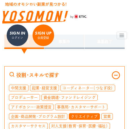
SIGN IN
SIGN UP
ログイン
会員登録
すべて
募集中
募集終了
役割・スキルで探す
中間支援
起業・経営支援
コーディネーター（つなぎ役）
プロデューサー
資金調達・ファンドレイジング
アドボカシー・政策提言
事務局・カスタマーサポート
企画・商品開発・プログラム設計
クリエイティブ
営業
カスタマーサクセス
対人支援（教育・保育・医療・福祉）