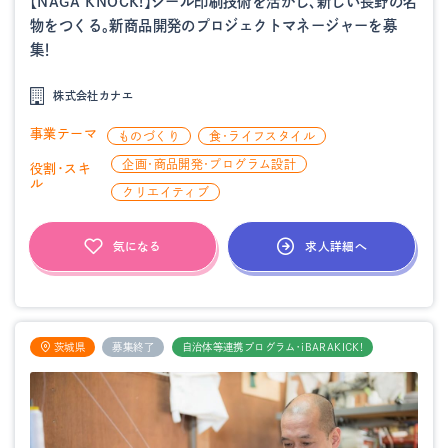
【NAGA KNOCK!】シール印刷技術を活かし、新しい長野の名
物をつくる。新商品開発のプロジェクトマネージャーを募
集！
株式会社カナエ
事業テーマ
ものづくり
食・ライフスタイル
企画・商品開発・プログラム設計
役割・スキ
ル
クリエイティブ
求人詳細へ
気になる
茨城県
募集終了
自治体等連携プログラム・iBARAKICK!