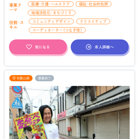
医療・介護・ヘルスケア
福祉・社会的包摂
事業テ
ーマ
地域活性化・まちづくり
コミュニティデザイン
クリエイティブ
役割・ス
キル
コーディネーター（つなぎ役）
求人詳細へ
気になる
和歌山県
募集終了