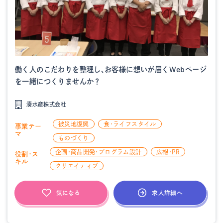
働く人のこだわりを整理し、お客様に想いが届くWebページ
を一緒につくりませんか？
湊水産株式会社
被災地復興
食・ライフスタイル
事業テー
マ
ものづくり
企画・商品開発・プログラム設計
広報・PR
役割・ス
キル
クリエイティブ
求人詳細へ
気になる