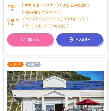
医療・介護・ヘルスケア
福祉・社会的包摂
事業テ
ーマ
地域活性化・まちづくり
コミュニティデザイン
クリエイティブ
役割・ス
キル
コーディネーター（つなぎ役）
求人詳細へ
気になる
静岡県
募集終了