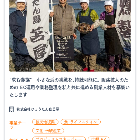
”求む参謀”＿小さな浜の挑戦を、持続可能に。 販路拡大のた
めの EC運用や業務整理を私と共に進める副業人材を募集い
たします
株式会社ひょうたん島苫屋
被災地復興
食・ライフスタイル
事業テー
マ
文化・伝統産業
プロジェクトマネージャー
広報・PR