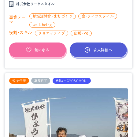
株式会社ワークスタイル
地域活性化・まちづくり
食・ライフスタイル
事業テー
マ
well-being
役割・スキル
クリエイティブ
広報・PR
求人詳細へ
気になる
岩手県
募集終了
魚払い・GYOSOMON!