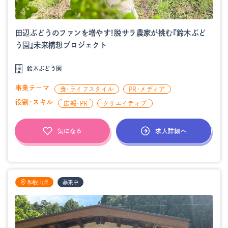
田辺ぶどうのファンを増やす！脱サラ農家が挑む『鈴木ぶど
う園』未来構想プロジェクト
鈴木ぶどう園
事業テーマ
食・ライフスタイル
PR・メディア
役割・スキル
広報・PR
クリエイティブ
求人詳細へ
気になる
和歌山県
募集中