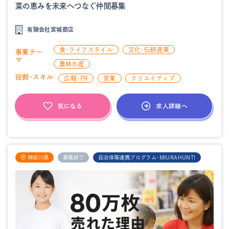
菜の恵みを未来へつなぐ仲間募集
有限会社宮城商店
食・ライフスタイル
文化・伝統産業
事業テー
マ
農林水産
役割・スキル
広報・PR
営業
クリエイティブ
求人詳細へ
気になる
神奈川県
募集終了
自治体等連携プログラム・MIURAHUNT!