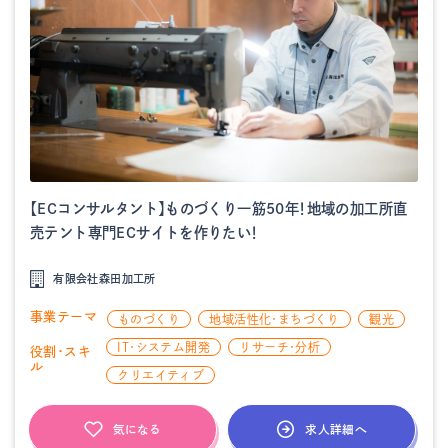
【ECコンサルタント】ものづくり一筋50年！地域の加工所直
売テント専門ECサイトを作りたい！
有限会社森田加工所
事業テーマ
ものづくり
地域活性化・まちづくり
観光
IT・システム開発
リサーチ・分析
役割・スキ
ル
クリエイティブ
求人詳細へ
気になる