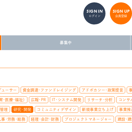
SIGN IN
SIGN UP
ログイン
会員登録
募集中
デューサー
資金調達・ファンドレイジング
アドボカシー・政策提言
育・医療・福祉）
広報・PR
IT・システム開発
リサーチ・分析
コンサ
質管理
研究・開発
コミュニティデザイン
新規事業立ち上げ
事業推
人事・労務・総務
経理・会計・財務
プロジェクトマネージャー
建設・建