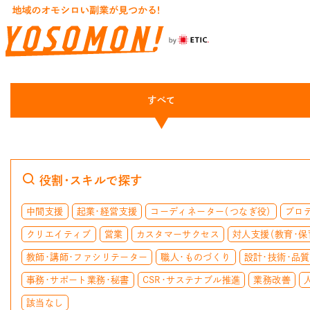
すべて
役割・スキルで探す
中間支援
起業・経営支援
コーディネーター（つなぎ役）
プロ
クリエイティブ
営業
カスタマーサクセス
対人支援（教育・保
教師・講師・ファシリテーター
職人・ものづくり
設計・技術・品
事務・サポート業務・秘書
CSR・サステナブル推進
業務改善
該当なし