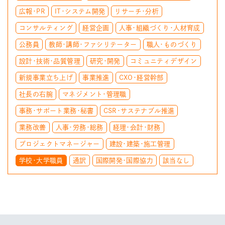
広報・PR
IT・システム開発
リサーチ・分析
コンサルティング
経営企画
人事・組織づくり・人材育成
公務員
教師・講師・ファシリテーター
職人・ものづくり
設計・技術・品質管理
研究・開発
コミュニティデザイン
新規事業立ち上げ
事業推進
CXO・経営幹部
社長の右腕
マネジメント・管理職
事務・サポート業務・秘書
CSR・サステナブル推進
業務改善
人事・労務・総務
経理・会計・財務
プロジェクトマネージャー
建設・建築・施工管理
学校・大学職員
通訳
国際開発・国際協力
該当なし