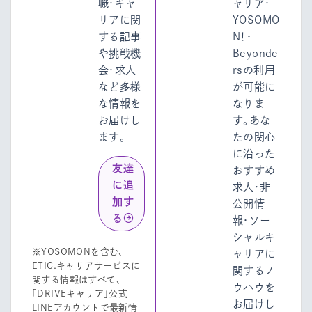
職・キャ
ャリア・
リアに関
YOSOMO
する記事
N！・
や挑戦機
Beyonde
会・求人
rsの利用
など多様
が可能に
な情報を
なりま
お届けし
す。あな
ます。
たの関心
に沿った
友達
おすすめ
に追
求人・非
加す
公開情
る
報・ソー
シャルキ
※YOSOMONを含む、
ャリアに
ETIC.キャリアサービスに
関するノ
関する情報はすべて、
ウハウを
「DRIVEキャリア」公式
お届けし
LINEアカウントで最新情