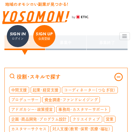
SIGN IN
SIGN UP
ログイン
会員登録
すべて
募集中
募集終了
役割・スキルで探す
中間支援
起業・経営支援
コーディネーター（つなぎ役）
プロデューサー
資金調達・ファンドレイジング
アドボカシー・政策提言
事務局・カスタマーサポート
企画・商品開発・プログラム設計
クリエイティブ
営業
カスタマーサクセス
対人支援（教育・保育・医療・福祉）