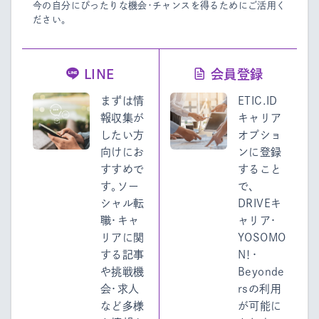
今の自分にぴったりな機会・チャンスを得るためにご活用く
ださい。
LINE
会員登録
まずは情
ETIC.ID
報収集が
キャリア
したい方
オプショ
向けにお
ンに登録
すすめで
すること
す。ソー
で、
シャル転
DRIVEキ
職・キャ
ャリア・
リアに関
YOSOMO
する記事
N！・
や挑戦機
Beyonde
会・求人
rsの利用
など多様
が可能に