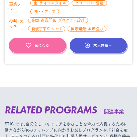
食・ライフスタイル
グローバル・貿易
事業テー
マ
PR・メディア
企画・商品開発・プログラム設計
役割・ス
キル
新規事業立ち上げ
国際開発・国際協力
求人詳細へ
気になる
RELATED PROGRAMS
関連事業
ETIC.では、自分らしいキャリアを歩むことを全力で応援するために、
働きながら次のチャレンジに向かうお試しプログラムや、
「社会を変
え、未来をつくる」仕事に特化した転職支援サービスなど、多様な機会