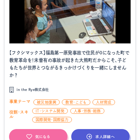
【フクシマックス】福島第一原発事故で住民が0になった町で
教育革命を！未曽有の事故が起きた大熊町だからこそ、子ど
もたちが世界とつながるきっかけづくりを一緒にしません
か？
in the Rye株式会社
事業テーマ
被災地復興
教育・こども
人材育成
IT・システム開発
人事・労務・総務
役割・スキ
ル
国際開発・国際協力
求人詳細へ
気になる