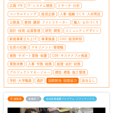
広報・PR
IT・システム開発
リサーチ・分析
コンサルティング
経営企画
人事・組織づくり・人材育成
公務員
教師・講師・ファシリテーター
職人・ものづくり
設計・技術・品質管理
研究・開発
コミュニティデザイン
新規事業立ち上げ
事業推進
CXO・経営幹部
社長の右腕
マネジメント・管理職
事務・サポート業務・秘書
CSR・サステナブル推進
業務改善
人事・労務・総務
経理・会計・財務
プロジェクトマネージャー
建設・建築・施工管理
学校・大学職員
通訳
国際開発・国際協力
該当なし
福島県
募集終了
自治体等連携プログラム・フクシマックス