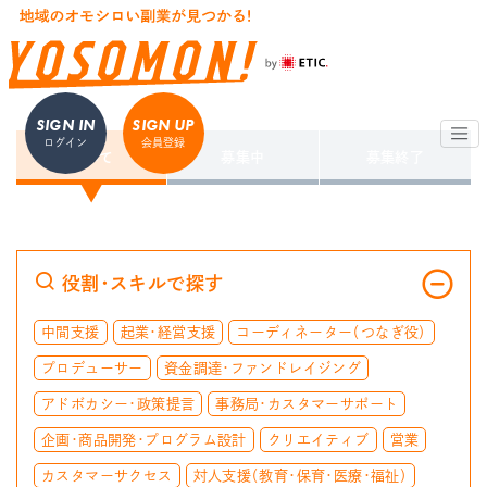
SIGN IN
SIGN UP
ログイン
会員登録
すべて
募集中
募集終了
役割・スキルで探す
中間支援
起業・経営支援
コーディネーター（つなぎ役）
プロデューサー
資金調達・ファンドレイジング
アドボカシー・政策提言
事務局・カスタマーサポート
企画・商品開発・プログラム設計
クリエイティブ
営業
カスタマーサクセス
対人支援（教育・保育・医療・福祉）