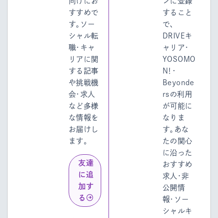
向けにお
ンに登録
すすめで
すること
す。ソー
で、
シャル転
DRIVEキ
職・キャ
ャリア・
リアに関
YOSOMO
する記事
N！・
や挑戦機
Beyonde
会・求人
rsの利用
など多様
が可能に
な情報を
なりま
お届けし
す。あな
ます。
たの関心
に沿った
友達
おすすめ
に追
求人・非
加す
公開情
る
報・ソー
シャルキ