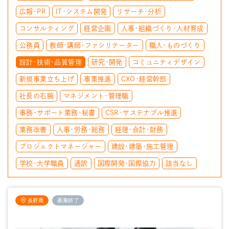
広報・PR
IT・システム開発
リサーチ・分析
コンサルティング
経営企画
人事・組織づくり・人材育成
公務員
教師・講師・ファシリテーター
職人・ものづくり
設計・技術・品質管理
研究・開発
コミュニティデザイン
新規事業立ち上げ
事業推進
CXO・経営幹部
社長の右腕
マネジメント・管理職
事務・サポート業務・秘書
CSR・サステナブル推進
業務改善
人事・労務・総務
経理・会計・財務
プロジェクトマネージャー
建設・建築・施工管理
学校・大学職員
通訳
国際開発・国際協力
該当なし
長野県
募集終了