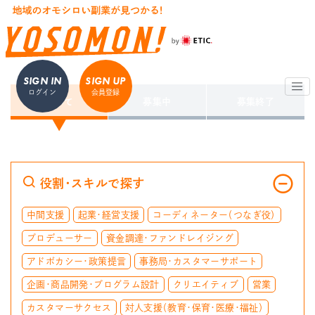
SIGN IN
SIGN UP
ログイン
会員登録
すべて
募集中
募集終了
役割・スキルで探す
中間支援
起業・経営支援
コーディネーター（つなぎ役）
プロデューサー
資金調達・ファンドレイジング
アドボカシー・政策提言
事務局・カスタマーサポート
企画・商品開発・プログラム設計
クリエイティブ
営業
カスタマーサクセス
対人支援（教育・保育・医療・福祉）