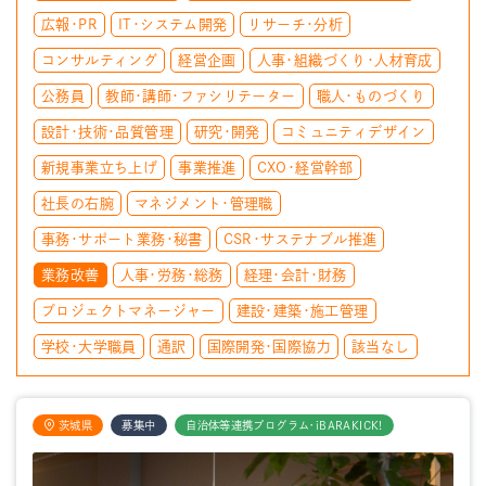
広報・PR
IT・システム開発
リサーチ・分析
コンサルティング
経営企画
人事・組織づくり・人材育成
公務員
教師・講師・ファシリテーター
職人・ものづくり
設計・技術・品質管理
研究・開発
コミュニティデザイン
新規事業立ち上げ
事業推進
CXO・経営幹部
社長の右腕
マネジメント・管理職
事務・サポート業務・秘書
CSR・サステナブル推進
業務改善
人事・労務・総務
経理・会計・財務
プロジェクトマネージャー
建設・建築・施工管理
学校・大学職員
通訳
国際開発・国際協力
該当なし
茨城県
募集中
自治体等連携プログラム・iBARAKICK!