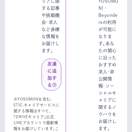
リアに関
YOSOMO
する記事
N！・
や挑戦機
Beyonde
会・求人
rsの利用
など多様
が可能に
な情報を
なりま
お届けし
す。あな
ます。
たの関心
に沿った
友達
おすすめ
に追
求人・非
加す
公開情
る
報・ソー
シャルキ
※YOSOMONを含む、
ャリアに
ETIC.キャリアサービスに
関するノ
関する情報はすべて、
ウハウを
「DRIVEキャリア」公式
お届けし
LINEアカウントで最新情
ます。
報をお届けしています。こ