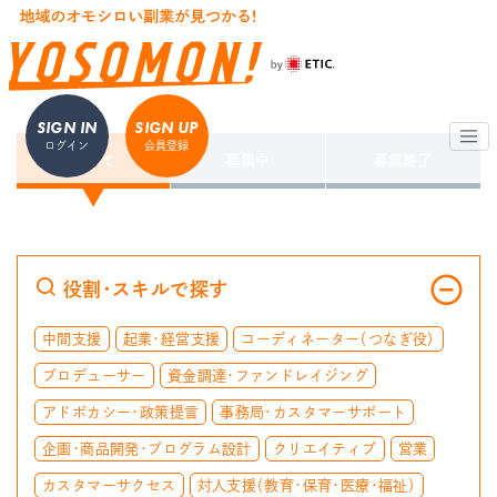
SIGN IN
SIGN UP
ログイン
会員登録
すべて
募集中
募集終了
役割・スキルで探す
中間支援
起業・経営支援
コーディネーター（つなぎ役）
プロデューサー
資金調達・ファンドレイジング
アドボカシー・政策提言
事務局・カスタマーサポート
企画・商品開発・プログラム設計
クリエイティブ
営業
カスタマーサクセス
対人支援（教育・保育・医療・福祉）