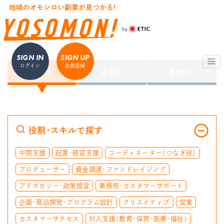
SIGN IN
SIGN UP
ログイン
会員登録
すべて
募集中
募集終了
役割・スキルで探す
中間支援
起業・経営支援
コーディネーター（つなぎ役）
プロデューサー
資金調達・ファンドレイジング
アドボカシー・政策提言
事務局・カスタマーサポート
企画・商品開発・プログラム設計
クリエイティブ
営業
カスタマーサクセス
対人支援（教育・保育・医療・福祉）