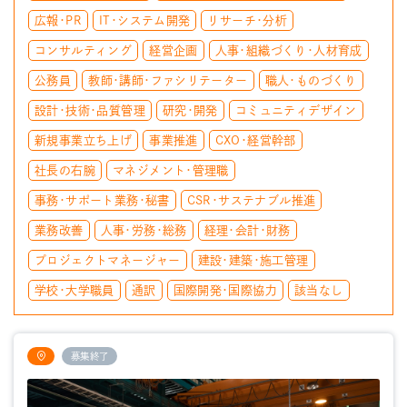
広報・PR
IT・システム開発
リサーチ・分析
コンサルティング
経営企画
人事・組織づくり・人材育成
公務員
教師・講師・ファシリテーター
職人・ものづくり
設計・技術・品質管理
研究・開発
コミュニティデザイン
新規事業立ち上げ
事業推進
CXO・経営幹部
社長の右腕
マネジメント・管理職
事務・サポート業務・秘書
CSR・サステナブル推進
業務改善
人事・労務・総務
経理・会計・財務
プロジェクトマネージャー
建設・建築・施工管理
学校・大学職員
通訳
国際開発・国際協力
該当なし
募集終了