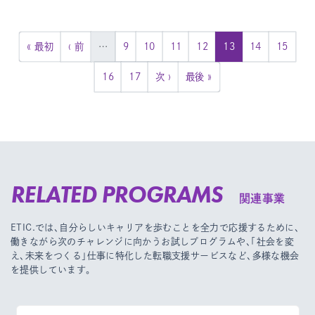
« 最初
‹ 前
…
9
10
11
12
13
14
15
16
17
次 ›
最後 »
RELATED PROGRAMS
関連事業
ETIC.では、自分らしいキャリアを歩むことを全力で応援するために、
働きながら次のチャレンジに向かうお試しプログラムや、
「社会を変
え、未来をつくる」仕事に特化した転職支援サービスなど、多様な機会
を提供しています。