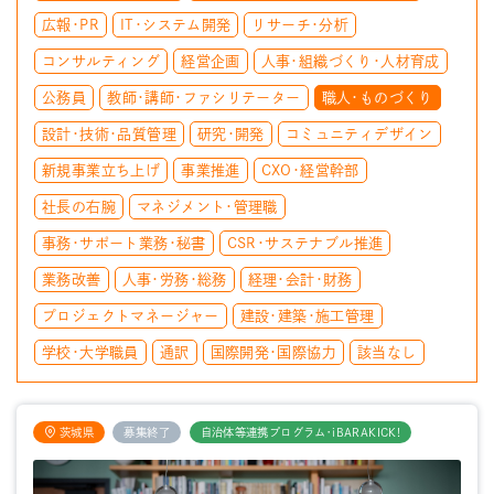
広報・PR
IT・システム開発
リサーチ・分析
コンサルティング
経営企画
人事・組織づくり・人材育成
公務員
教師・講師・ファシリテーター
職人・ものづくり
設計・技術・品質管理
研究・開発
コミュニティデザイン
新規事業立ち上げ
事業推進
CXO・経営幹部
社長の右腕
マネジメント・管理職
事務・サポート業務・秘書
CSR・サステナブル推進
業務改善
人事・労務・総務
経理・会計・財務
プロジェクトマネージャー
建設・建築・施工管理
学校・大学職員
通訳
国際開発・国際協力
該当なし
茨城県
募集終了
自治体等連携プログラム・iBARAKICK!