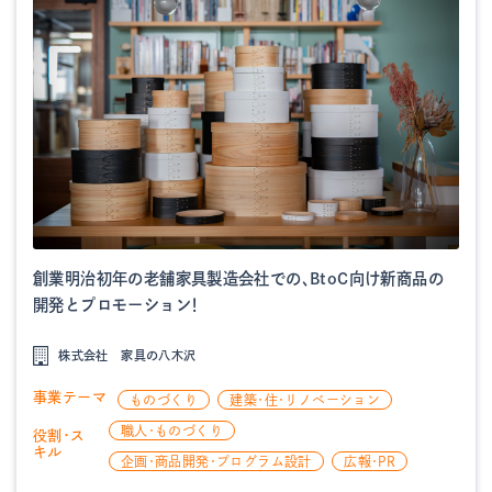
創業明治初年の老舗家具製造会社での、BtoC向け新商品の
開発とプロモーション！
株式会社 家具の八木沢
事業テーマ
ものづくり
建築・住・リノベーション
職人・ものづくり
役割・ス
キル
企画・商品開発・プログラム設計
広報・PR