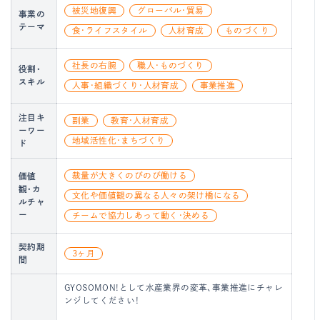
被災地復興
グローバル・貿易
事業の
テーマ
食・ライフスタイル
人材育成
ものづくり
社長の右腕
職人・ものづくり
役割・
スキル
人事・組織づくり・人材育成
事業推進
注目キ
副業
教育・人材育成
ーワー
地域活性化・まちづくり
ド
裁量が大きくのびのび働ける
価値
観・カ
文化や価値観の異なる人々の架け橋になる
ルチャ
ー
チームで協力しあって動く・決める
契約期
3ヶ月
間
GYOSOMON!として水産業界の変革、事業推進にチャレ
ンジしてください！