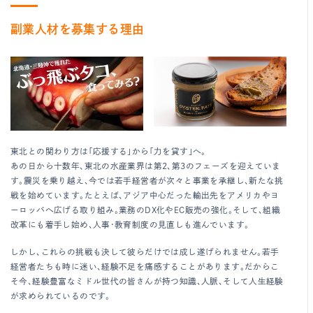
副業人材を募集する理由
東北との関わり方は「応援する」から「力を貸す」へ。
あの日から十数年、東北の水産業界は第2、第3のフェーズを迎えていま
す。震災を乗り越え、今では若手経営者が次々と事業を承継し、新たな挑
戦を始めています。たとえば、アジア中心だった輸出先をアメリカやヨ
ーロッパへ広げる取り組み。業務のDX化やEC販売の強化。そして、組織
改革にも着手し始め、人事・教育制度の見直しも進んでいます。
しかし、これらの挑戦も決して彼らだけでは成し遂げられません。若手
経営者たちも時に迷い、経験不足を痛感することがあります。だからこ
そ今、経験豊富なミドル世代の皆さんが持つ知識、人脈、そして人生経験
が求められているのです。