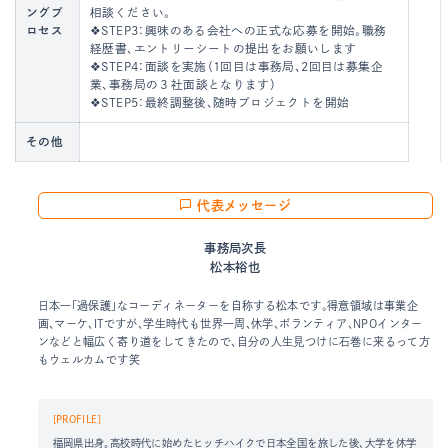
ングプ
相談ください。
ロセス
❖STEP3：興味のある会社への正式な応募を開始。職務
経歴書、エントリーシートの提出をお願いします
❖STEP4：面談を実施（1回目は事務局、2回目は募集企
業、事務局の３社面談となります）
❖STEP5：最終調整後、随時プロジェクトを開始
その他
代表メッセージ
事務局次長
松本裕也
日本一「過保護」なコーディネーターを自称する松本です。得意領域は事業企
画、マーケ、ITですが、学生時代も世界一周、休学、ボランティア、NPOインター
ンなどと幅広く寄り道をしてきたので、自分の人生見つけに石巻に来るって方
もウェルカムです笑
[PROFILE]
福岡県出身。高校時代に始めたヒッチハイクで日本全国を旅した後、大学を休学