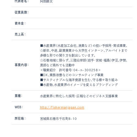
代表者名：
阿部勝太
従業員数：
資本金：
売上高：
■水産業界（水産加工会社、漁業など）の担い手採用・育成事業、
☆新卒、中途、副業兼業から大学生インターン、アルバイトまで
多様な形での関り方を創出しています。
☆石巻地域に限らず、三陸沿岸部（岩手・宮城・福島）伊豆、伊勢、
事業内容：
黒部など県外でも活動中
＜職業紹介 許可番号：04-ユ-300258＞
■DX、業務改善などのコンサルティング事業
■サスティナブルな海洋資源を生む、守る様々取り組み
■水産物、水産業界のイメージを変えるブランディング
業種：
水産業界に特化した採用・広報などのビジネス支援事業
WEB：
http://fishermanjapan.com
所在地：
宮城県石巻市千石町8-10