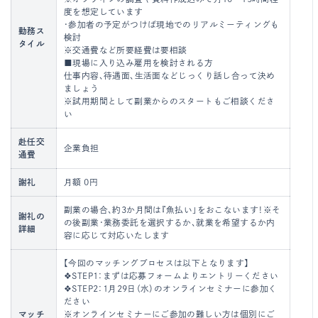
度を想定しています
・参加者の予定がつけば現地でのリアルミーティングも
勤務ス
検討
タイル
※交通費など所要経費は要相談
■現場に入り込み雇用を検討される方
仕事内容、待遇面、生活面などじっくり話し合って決め
ましょう
※試用期間として副業からのスタートもご相談くださ
い
赴任交
企業負担
通費
謝礼
月額 0円
副業の場合、約3か月間は『魚払い」をおこないます！※そ
謝礼の
の後副業・業務委託を選択するか、就業を希望するか内
詳細
容に応じて対応いたします
【今回のマッチングプロセスは以下となります】
❖STEP1：まずは応募フォームよりエントリーください
❖STEP2：1月29日（水）のオンラインセミナーに参加く
ださい
マッチ
※オンラインセミナーにご参加の難しい方は個別にご