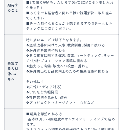
■3者間で契約をいたします（GYOSOMON!×受け入れ
期待す
企業×FJ）
ること
■あくまでも経営者と同じ目線で課題解決に取り組ん
でください
■チーム制になることが予想されますのでチームビル
ディングにご協力ください。
特に多いニーズは以下となります。
❖組織改善に向けて人事、教育制度、採用に携わる
❖海外貿易業務に携わる
❖ＥＣ事業に関する運営、改善、マーケティング、リサー
チ・分析・プロモーション戦略に携わる
募集す
❖魅力ある店舗、販売への改善に携わる
る人材
❖海外輸出など品質向上のための生産現場に携わる
像、ス
キル
その他にも
❖広報（メディア対応）
❖SNSなど情報発信
❖社内業務の見直し、改善
❖プロジェクトマネージメント などなど
■副業を希望される方
・基本は月3～4回程度のオンラインミーティングで進め
ます。
※オフラインの調査や資料作成込みで月10～15時間程