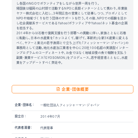
し各国のNGOでボランティアをしながら世界一周を行う。
帰国後は福岡の山村部で活動するNPOに長期インターンとして携わり、卒業後
ヤフー株式会社に入社し、3年間広告の営業として従事しつつ、プロボノとして
NPOや地域づくりを行う団体のサポートを行う。その後、NPOでの経験を活か
し社会貢献系サービスであるYahoo!ボランティアやYahoo!ネット募金の企画
を担当する。
2014年からは石巻で復興支援を行う部署への異動に伴い、家族とともに石巻
に転勤し、日本の水産業を「カッコよくて、稼げて、革新的」な新3K産業に変える
べく、ヤフーと東北の若手漁師とで立ち上げた「フィッシャーマン・ジャパン」の
事務局として活動。地元水産加工業者を中心に20社100名超の実践型インター
ンプログラムのコーディネートや、お金ではなく地域自慢の魚で報酬を支払う
副業・兼業サービス「GYOSOMON」をプロデュース。若手経営者とともに、水産
業をアップデートすべく奔走中。
企業・団体概要
企業・団体名：
一般社団法人フィッシャーマン・ジャパン
設立日：
2014年07月
代表者肩書：
代表理事