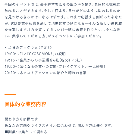
今回のイベントでは、若手経営者たちの生の声を聞き、具体的な挑戦に
触れることができます。そして何より、自分がどのように関われるのか
を見つけるきっかけになるはずです。これまで応援する側だったあなた
が、次は副業や転職を通して現場に立つ側になる—そんな新しい選択肢
を提案します。「力を貸してほしい」「一緒に未来を作りたい」。そんな思
いに共感してくださる方、ぜひイベントにご参加ください。
＜当日のプログラム（予定）＞
19:00~：FJと「GYOSOMON！」の説明
19:15~：企業からの事業紹介6社（各5分×6社）
19:50~：気になる企業への質問（ブレイクアウトルーム使用）
20:20~：ネクストアクションの紹介と締めの言葉
具体的な業務内容
関わり方も多様です
あなたの志向やライフスタイルに合わせて、関わり方は様々です。
■副業・兼業として関わる