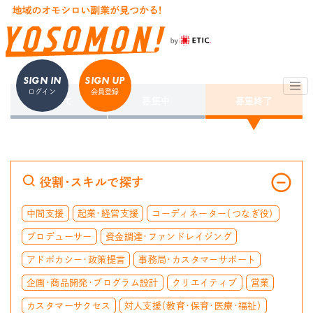
SIGN IN
SIGN UP
ログイン
会員登録
すべて
募集中
募集終了
役割・スキルで探す
中間支援
起業・経営支援
コーディネーター（つなぎ役）
プロデューサー
資金調達・ファンドレイジング
アドボカシー・政策提言
事務局・カスタマーサポート
企画・商品開発・プログラム設計
クリエイティブ
営業
カスタマーサクセス
対人支援（教育・保育・医療・福祉）