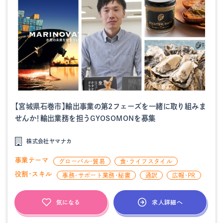
【宮城県石巻市】輸出事業の第2フェーズを一緒に取り組みま
せんか！輸出業務を担うGYOSOMONを募集
株式会社ヤマナカ
事業テーマ
グローバル・貿易
食・ライフスタイル
役割・スキル
事務・サポート業務・秘書
通訳
広報・PR
求人詳細へ
気になる