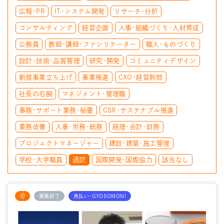
広報・PR
IT・システム開発
リサーチ・分析
コンサルティング
経営企画
人事・組織づくり・人材育成
公務員
教師・講師・ファシリテーター
職人・ものづくり
設計・技術・品質管理
研究・開発
コミュニティデザイン
新規事業立ち上げ
事業推進
CXO・経営幹部
社長の右腕
マネジメント・管理職
事務・サポート業務・秘書
CSR・サステナブル推進
業務改善
人事・労務・総務
経理・会計・財務
プロジェクトマネージャー
建設・建築・施工管理
学校・大学職員
通訳
国際開発・国際協力
該当なし
募集終了
魚払い・GYOSOMON!