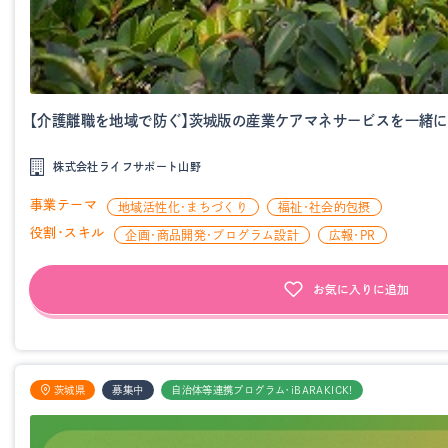
【介護離職を地域で防ぐ】茨城版の産業ケアマネサービスを一緒に
株式会社ライフサポート山野
事業テーマ
地域活性化・まちづくり
福祉・社会的包摂
役割・スキル
企画・商品開発・プログラム設計
広報・PR
お気に入りに追加
茨城県
募集中
自治体等連携プログラム・iBARAKICK!