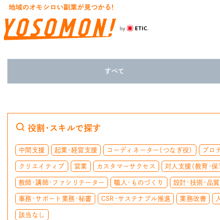
すべて
役割・スキルで探す
中間支援
起業・経営支援
コーディネーター（つなぎ役）
プロ
クリエイティブ
営業
カスタマーサクセス
対人支援（教育・保
教師・講師・ファシリテーター
職人・ものづくり
設計・技術・品
事務・サポート業務・秘書
CSR・サステナブル推進
業務改善
該当なし