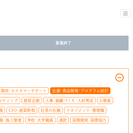
募集終了
事務局・カスタマーサポート
企画・商品開発・プログラム設計
ルティング
経営企画
人事・組織づくり・人材育成
公務員
進
CXO・経営幹部
社長の右腕
マネジメント・管理職
築・施工管理
学校・大学職員
通訳
国際開発・国際協力