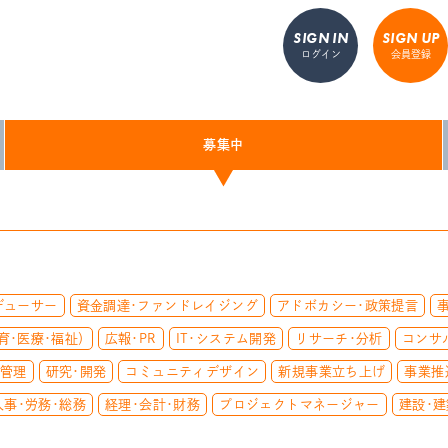
SIGN IN
SIGN UP
ログイン
会員登録
募集中
デューサー
資金調達・ファンドレイジング
アドボカシー・政策提言
育・医療・福祉）
広報・PR
IT・システム開発
リサーチ・分析
コンサ
質管理
研究・開発
コミュニティデザイン
新規事業立ち上げ
事業推
人事・労務・総務
経理・会計・財務
プロジェクトマネージャー
建設・建