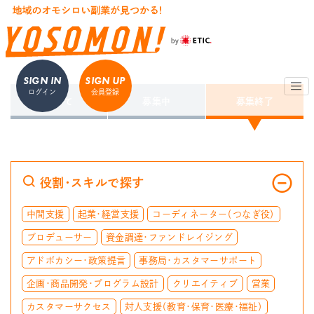
SIGN IN
SIGN UP
ログイン
会員登録
すべて
募集中
募集終了
役割・スキルで探す
中間支援
起業・経営支援
コーディネーター（つなぎ役）
プロデューサー
資金調達・ファンドレイジング
アドボカシー・政策提言
事務局・カスタマーサポート
企画・商品開発・プログラム設計
クリエイティブ
営業
カスタマーサクセス
対人支援（教育・保育・医療・福祉）