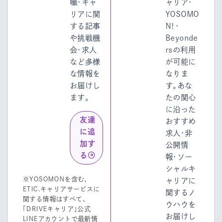
職・キャ
ャリア・
リアに関
YOSOMO
する記事
N！・
や挑戦機
Beyonde
会・求人
rsの利用
など多様
が可能に
な情報を
なりま
お届けし
す。あな
ます。
たの関心
に沿った
友達
おすすめ
に追
求人・非
加す
公開情
る
報・ソー
シャルキ
※YOSOMONを含む、
ャリアに
ETIC.キャリアサービスに
関するノ
関する情報はすべて、
ウハウを
「DRIVEキャリア」公式
お届けし
LINEアカウントで最新情