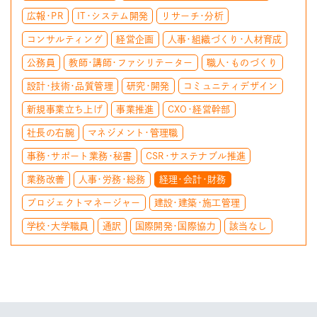
広報・PR
IT・システム開発
リサーチ・分析
コンサルティング
経営企画
人事・組織づくり・人材育成
公務員
教師・講師・ファシリテーター
職人・ものづくり
設計・技術・品質管理
研究・開発
コミュニティデザイン
新規事業立ち上げ
事業推進
CXO・経営幹部
社長の右腕
マネジメント・管理職
事務・サポート業務・秘書
CSR・サステナブル推進
業務改善
人事・労務・総務
経理・会計・財務
プロジェクトマネージャー
建設・建築・施工管理
学校・大学職員
通訳
国際開発・国際協力
該当なし