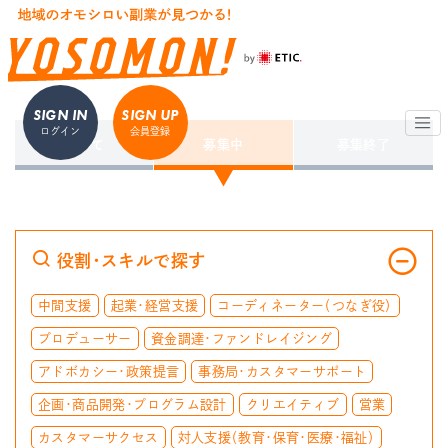
SIGN IN
SIGN UP
ログイン
会員登録
すべて
募集中
募集終了
役割・スキルで探す
中間支援
起業・経営支援
コーディネーター（つなぎ役）
プロデューサー
資金調達・ファンドレイジング
アドボカシー・政策提言
事務局・カスタマーサポート
企画・商品開発・プログラム設計
クリエイティブ
営業
カスタマーサクセス
対人支援（教育・保育・医療・福祉）