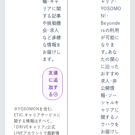
職・キャ
ャリア・
リアに関
YOSOMO
する記事
N！・
や挑戦機
Beyonde
会・求人
rsの利用
など多様
が可能に
な情報を
なりま
お届けし
す。あな
ます。
たの関心
に沿った
友達
おすすめ
に追
求人・非
加す
公開情
る
報・ソー
シャルキ
※YOSOMONを含む、
ャリアに
ETIC.キャリアサービスに
関するノ
関する情報はすべて、
ウハウを
「DRIVEキャリア」公式
お届けし
LINEアカウントで最新情