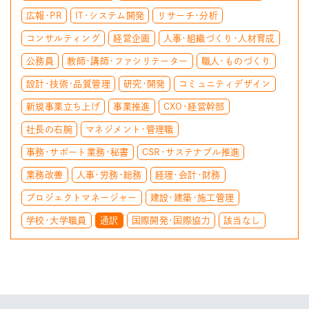
広報・PR
IT・システム開発
リサーチ・分析
コンサルティング
経営企画
人事・組織づくり・人材育成
公務員
教師・講師・ファシリテーター
職人・ものづくり
設計・技術・品質管理
研究・開発
コミュニティデザイン
新規事業立ち上げ
事業推進
CXO・経営幹部
社長の右腕
マネジメント・管理職
事務・サポート業務・秘書
CSR・サステナブル推進
業務改善
人事・労務・総務
経理・会計・財務
プロジェクトマネージャー
建設・建築・施工管理
学校・大学職員
通訳
国際開発・国際協力
該当なし