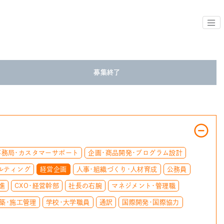
募集終了
事務局・カスタマーサポート
企画・商品開発・プログラム設計
ルティング
経営企画
人事・組織づくり・人材育成
公務員
進
CXO・経営幹部
社長の右腕
マネジメント・管理職
築・施工管理
学校・大学職員
通訳
国際開発・国際協力