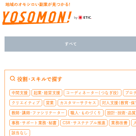
すべて
役割・スキルで探す
中間支援
起業・経営支援
コーディネーター（つなぎ役）
プロ
クリエイティブ
営業
カスタマーサクセス
対人支援（教育・保
教師・講師・ファシリテーター
職人・ものづくり
設計・技術・品
事務・サポート業務・秘書
CSR・サステナブル推進
業務改善
該当なし