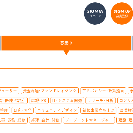
SIGN IN
SIGN UP
ログイン
会員登録
募集中
デューサー
資金調達・ファンドレイジング
アドボカシー・政策提言
育・医療・福祉）
広報・PR
IT・システム開発
リサーチ・分析
コンサ
質管理
研究・開発
コミュニティデザイン
新規事業立ち上げ
事業推
人事・労務・総務
経理・会計・財務
プロジェクトマネージャー
建設・建