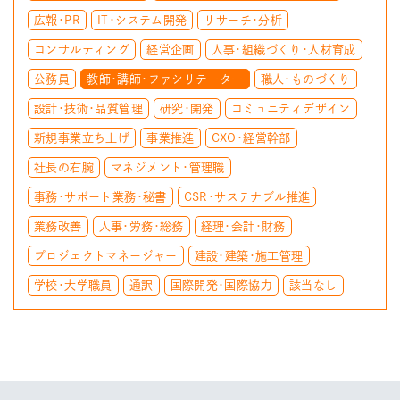
広報・PR
IT・システム開発
リサーチ・分析
コンサルティング
経営企画
人事・組織づくり・人材育成
公務員
教師・講師・ファシリテーター
職人・ものづくり
設計・技術・品質管理
研究・開発
コミュニティデザイン
新規事業立ち上げ
事業推進
CXO・経営幹部
社長の右腕
マネジメント・管理職
事務・サポート業務・秘書
CSR・サステナブル推進
業務改善
人事・労務・総務
経理・会計・財務
プロジェクトマネージャー
建設・建築・施工管理
学校・大学職員
通訳
国際開発・国際協力
該当なし