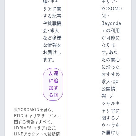
職・キャ
ャリア・
リアに関
YOSOMO
する記事
N！・
や挑戦機
Beyonde
会・求人
rsの利用
など多様
が可能に
な情報を
なりま
お届けし
す。あな
ます。
たの関心
に沿った
友達
おすすめ
に追
求人・非
加す
公開情
る
報・ソー
シャルキ
※YOSOMONを含む、
ャリアに
ETIC.キャリアサービスに
関するノ
関する情報はすべて、
ウハウを
「DRIVEキャリア」公式
お届けし
LINEアカウントで最新情