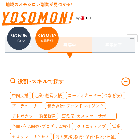
SIGN IN
SIGN UP
ログイン
会員登録
すべて
募集中
募集終了
役割・スキルで探す
中間支援
起業・経営支援
コーディネーター（つなぎ役）
プロデューサー
資金調達・ファンドレイジング
アドボカシー・政策提言
事務局・カスタマーサポート
企画・商品開発・プログラム設計
クリエイティブ
営業
カスタマーサクセス
対人支援（教育・保育・医療・福祉）