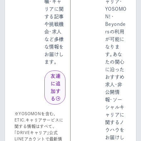
職・キャ
ャリア・
リアに関
YOSOMO
する記事
N！・
や挑戦機
Beyonde
会・求人
rsの利用
など多様
が可能に
な情報を
なりま
お届けし
す。あな
ます。
たの関心
に沿った
友達
おすすめ
に追
求人・非
加す
公開情
る
報・ソー
シャルキ
※YOSOMONを含む、
ャリアに
ETIC.キャリアサービスに
関するノ
関する情報はすべて、
ウハウを
「DRIVEキャリア」公式
お届けし
LINEアカウントで最新情