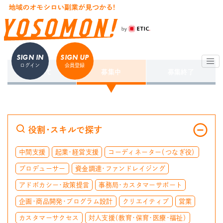
SIGN IN
SIGN UP
ログイン
会員登録
すべて
募集中
募集終了
役割・スキルで探す
中間支援
起業・経営支援
コーディネーター（つなぎ役）
プロデューサー
資金調達・ファンドレイジング
アドボカシー・政策提言
事務局・カスタマーサポート
企画・商品開発・プログラム設計
クリエイティブ
営業
カスタマーサクセス
対人支援（教育・保育・医療・福祉）