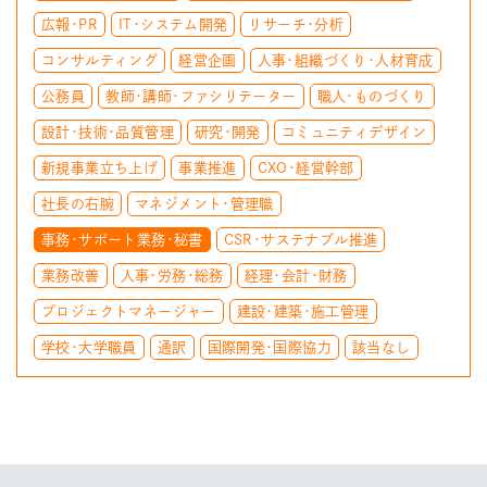
広報・PR
IT・システム開発
リサーチ・分析
コンサルティング
経営企画
人事・組織づくり・人材育成
公務員
教師・講師・ファシリテーター
職人・ものづくり
設計・技術・品質管理
研究・開発
コミュニティデザイン
新規事業立ち上げ
事業推進
CXO・経営幹部
社長の右腕
マネジメント・管理職
事務・サポート業務・秘書
CSR・サステナブル推進
業務改善
人事・労務・総務
経理・会計・財務
プロジェクトマネージャー
建設・建築・施工管理
学校・大学職員
通訳
国際開発・国際協力
該当なし