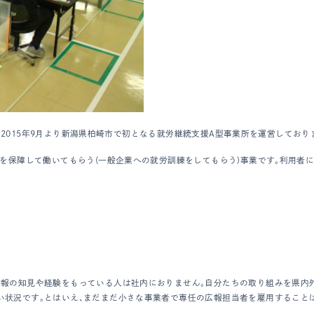
社は2015年9月より新潟県柏崎市で初となる就労継続支援A型事業所を運営しており
金を保障して働いてもらう(一般企業への就労訓練をしてもらう)事業です。利用者
広報の知見や経験をもっている人は社内におりません。自分たちの取り組みを県内
い状況です。とはいえ、まだまだ小さな事業者で専任の広報担当者を雇用すること