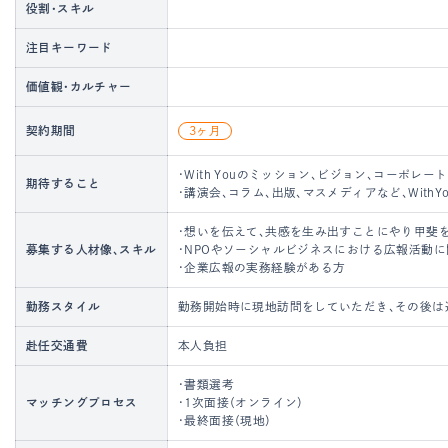
役割・スキル
注目キーワード
価値観・カルチャー
契約期間
3ヶ月
・With Youのミッション、ビジョン、コーポ
期待すること
・講演会、コラム、出版、マスメディアなど、Wit
・想いを伝えて、共感を生み出すことにやり甲斐
募集する人材像、スキル
・NPOやソーシャルビジネスにおける広報活動
・企業広報の実務経験がある方
勤務スタイル
勤務開始時に現地訪問をしていただき、その後は
赴任交通費
本人負担
・書類選考
マッチングプロセス
・1次面接（オンライン）
・最終面接（現地）