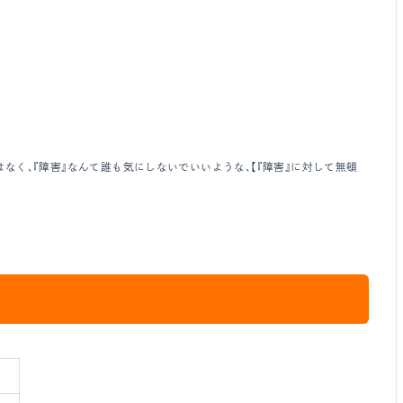
く、『障害』なんて誰も気にしないでいいような、【『障害』に対して無頓