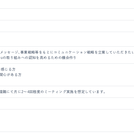
レートメッセージ、事業戦略等をもとにコミュニケーション戦略を立案していただきたい
hYouの取り組みへの認知を高めるための機会作り
を感じる方
に関心がある方
遠隔にて月に2～4回程度のミーティング実施を想定しています。