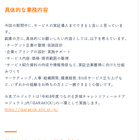
具体的な業務内容
今回の期間中に、サービスの実証導入までできると良いと思っていま
す。
副業の方に、具体的にお願いしたい内容としては、以下を考えています。
・ターゲット企業の整理・仮説設計
・企業ヒアリングの設計・実施サポート
・サービス内容・価格・提供範囲の整理
・サービス紹介資料の作成や情報発信など、実証企業獲得に向けた仕組
みづくり
マーケティング、人事・組織開発、健康経営、BtoBサービス立ち上げな
ど、いずれかの経験をお持ちの方とご一緒できると心強いです。
※本プロジェクトは「令和8年度つながる茨城チャレンジフィールドプ
ロジェクト」内「iBARAKICK!」の一環として実施します。
https://ibarakick.etic.or.jp/