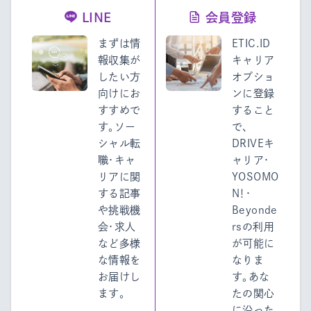
LINE
会員登録
まずは情
ETIC.ID
報収集が
キャリア
したい方
オプショ
向けにお
ンに登録
すすめで
すること
す。ソー
で、
シャル転
DRIVEキ
職・キャ
ャリア・
リアに関
YOSOMO
する記事
N！・
や挑戦機
Beyonde
会・求人
rsの利用
など多様
が可能に
な情報を
なりま
お届けし
す。あな
ます。
たの関心
に沿った