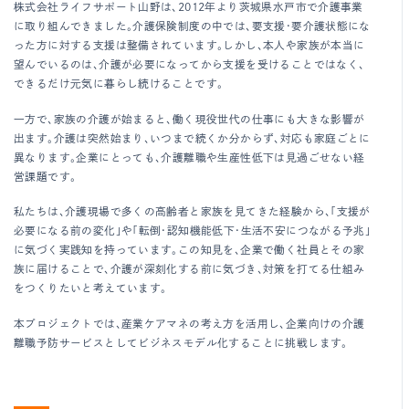
株式会社ライフサポート山野は、2012年より茨城県水戸市で介護事業
に取り組んできました。介護保険制度の中では、要支援・要介護状態にな
った方に対する支援は整備されています。しかし、本人や家族が本当に
望んでいるのは、介護が必要になってから支援を受けることではなく、
できるだけ元気に暮らし続けることです。
一方で、家族の介護が始まると、働く現役世代の仕事にも大きな影響が
出ます。介護は突然始まり、いつまで続くか分からず、対応も家庭ごとに
異なります。企業にとっても、介護離職や生産性低下は見過ごせない経
営課題です。
私たちは、介護現場で多くの高齢者と家族を見てきた経験から、「支援が
必要になる前の変化」や「転倒・認知機能低下・生活不安につながる予兆」
に気づく実践知を持っています。この知見を、企業で働く社員とその家
族に届けることで、介護が深刻化する前に気づき、対策を打てる仕組み
をつくりたいと考えています。
本プロジェクトでは、産業ケアマネの考え方を活用し、企業向けの介護
離職予防サービスとしてビジネスモデル化することに挑戦します。