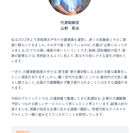
代表取締役
山野 英治
私は2012年より茨城県水戸市で介護事業を運営し、多くの高齢者とそのご家
族に関わってきました。その中で強く感じているのは、介護は「必要になってか
ら支える」だけでは遅い場面が多いということです。転倒、認知機能の低下、家
族の疲弊などは、突然起きるように見えて、実はその前に小さな変化が現れて
います。
一方で、介護保険制度の中では、要支援・要介護状態になる前の支援は事業化し
にくい現実があります。しかし、働く世代や企業にとっては、親世代が元気に暮
らし続けること、社員が介護離職せず働き続けられることには大きな価値があ
ります。
今回のプロジェクトでは、介護現場で蓄積してきた実践知を、企業の介護離職
予防につながる新しいサービスとして形にしたいと考えています。副業人材の
皆さまには、現場の知見を企業に伝わる価値へ翻訳し、持続可能なビジネスモ
デルとして一緒に組み立てていただくことを期待しています。
[PROFILE]