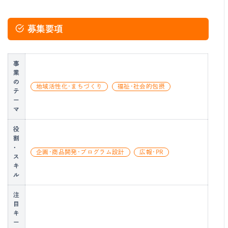
募集要項
事
業
の
地域活性化・まちづくり
福祉・社会的包摂
テ
ー
マ
役
割
・
企画・商品開発・プログラム設計
広報・PR
ス
キ
ル
注
目
キ
ー