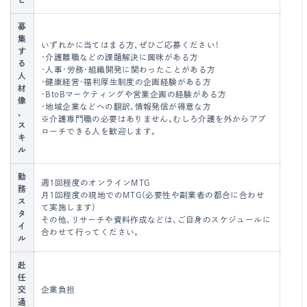
募
集
いずれかに当てはまる方、ぜひご応募ください！
す
・介護離職などの課題解決に興味がある方
る
・人事・労務・組織開発に関わったことがある方
人
・健康経営・福利厚生制度の企画経験がある方
材
・BtoBマーケティングや営業企画の経験がある方
像
・地域企業などへの翻訳、情報発信が得意な方
、
※介護専門職の必要はありません。むしろ介護を外からアプ
ス
ローチできる人を歓迎します。
キ
ル
勤
週1回程度のオンラインMTG
務
月1回程度の現地でのMTG（必要性や副業者の都合に合わせ
ス
て実施します）
タ
その他、リサーチや資料作成などは、ご自身のスケジュールに
イ
合わせて行ってください。
ル
赴
任
交
企業負担
通