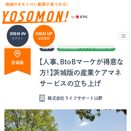
SIGN IN
SIGN UP
ログイン
会員登録
募集中
自治体等連携プログラム・iBARAKICK!
【人事、BtoBマーケが得意な
茨城県
方！】茨城版の産業ケアマネ
サービスの立ち上げ
株式会社ライフサポート山野