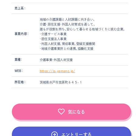
売上高：
地域の介護課題と人材課題に向き合い、
介護・居住支援・外国人材育成を通して、
誰もが役割を持ち、安心して暮らせる地域づくりに挑む企業。
事業内容：
・介護サービス事業
・居住支援法人事業
・外国人材支援、育成事業、登録支援機関
・地域介護事業所との連携、協働化支援
業種：
介護事業・外国人材支援
WEB：
https://ls-yamano.jp/
所在地：
茨城県水戸市笠原町６４５-１
気になる
エントリーする