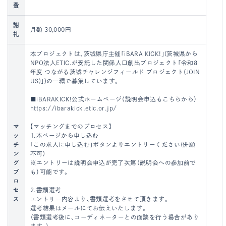
費
謝
月額 30,000円
礼
本プロジェクトは、茨城県庁主催「iBARA KICK!」(茨城県から
NPO法人ETIC.が受託した関係人口創出プロジェクト「令和8
年度 つながる茨城チャレンジフィールド プロジェクト(JOIN
US)」)の一環で募集しています。
■iBARAKICK!公式ホームページ（説明会申込もこちらから）
https://ibarakick.etic.or.jp/
マ
【マッチングまでのプロセス】
ッ
1.本ページから申し込む
チ
「この求人に申し込む」ボタンよりエントリーください(併願
ン
不可)
グ
※エントリーは説明会申込が完了次第（説明会への参加前で
プ
も）可能です。
ロ
セ
2.書類選考
ス
エントリー内容より、書類選考をさせて頂きます。
選考結果はメールにてお伝えいたします。
（書類選考後に、コーディネーターとの面談を行う場合があり