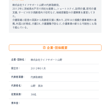
株式会社ライフサポート山野の代表取締役。
2012年に茨城県水戸市で同社を創業し、ショートステイ、訪問介護、居宅介護
支援、サービス付き高齢者向け住宅など、地域密着型の介護事業を運営してき
た。
介護現場と経営の両面から高齢者支援に携わり、近年は小規模介護事業所の連
携、外国人材育成、介護DX、介護離職予防など、介護事業の新たな可能性にも取
り組んでいる。
企業・団体概要
企業・団体名：
株式会社ライフサポート山野
設立日：
2012年01月
代表者肩書：
代表取締役
代表者名：
山野 英治
従業員数：
38名
資本金：