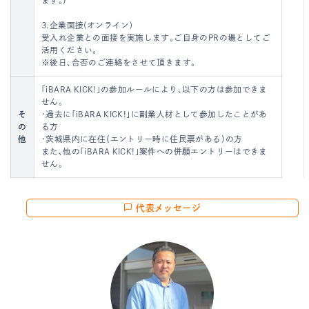
ます。）
3.企業面接(オンライン)
受入れ企業との面接を実施します。ご自身のPRの場としてご
活用ください。
※後日、合否のご連絡をさせて頂きます。
「iBARA KICK!」の参加ルールにより、以下の方は参加できま
せん。
そ
・過去に「iBARA KICK!」に副業人材として参加したことがあ
の
る方
他
・茨城県内に在住（エントリー時に住民票がある）の方
また、他の「iBARA KICK!」案件への併願エントリーはできま
せん。
代表メッセージ