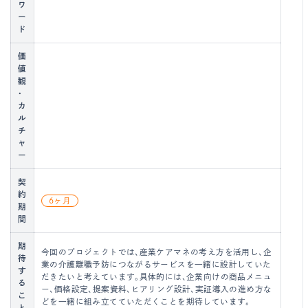
ワ
ー
ド
価
値
観
・
カ
ル
チ
ャ
ー
契
約
6ヶ月
期
間
期
今回のプロジェクトでは、産業ケアマネの考え方を活用し、企
待
業の介護離職予防につながるサービスを一緒に設計していた
す
だきたいと考えています。具体的には、企業向けの商品メニュ
る
ー、価格設定、提案資料、ヒアリング設計、実証導入の進め方な
こ
どを一緒に組み立てていただくことを期待しています。
と