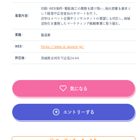
印刷・WEB制作・看板施工の業務を請け負い、地元密着を基本と
して経営や広告宣伝のサポートを行う。
事業内容：
近年はイベント企画やコンサルタントの要望にも対応し、地域
活性化を重視したマーケティング戦略事業に取り組む。
業種：
製造業
WEB：
https://www.d-square.jp/
所在地：
茨城県古河市下辺見2644
気になる
エントリーする