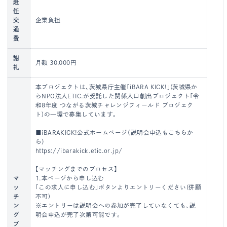
赴
任
交
企業負担
通
費
謝
月額 30,000円
礼
本プロジェクトは、茨城県庁主催「iBARA KICK!」(茨城県か
らNPO法人ETIC.が受託した関係人口創出プロジェクト「令
和8年度 つながる茨城チャレンジフィールド プロジェク
ト)の一環で募集しています。
■iBARAKICK!公式ホームページ（説明会申込もこちらか
ら）
https://ibarakick.etic.or.jp/
【マッチングまでのプロセス】
マ
1.本ページから申し込む
ッ
「この求人に申し込む」ボタンよりエントリーください(併願
チ
不可)
ン
※エントリーは説明会への参加が完了していなくても、説
グ
明会申込が完了次第可能です。
プ