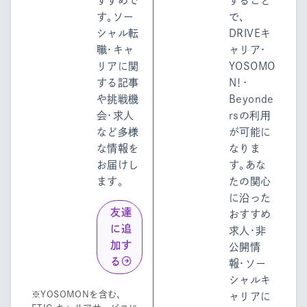
すすめで
すること
す。ソー
で、
シャル転
DRIVEキ
職・キャ
ャリア・
リアに関
YOSOMO
する記事
N！・
や挑戦機
Beyonde
会・求人
rsの利用
など多様
が可能に
な情報を
なりま
お届けし
す。あな
ます。
たの関心
に沿った
友達
おすすめ
に追
求人・非
加す
公開情
る
報・ソー
シャルキ
※YOSOMONを含む、
ャリアに