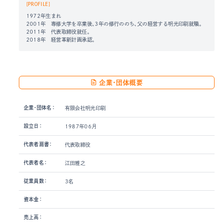
[PROFILE]
1972年生まれ
2001年 専修大学を卒業後、3年の修行ののち、父の経営する明光印刷就職。
2011年 代表取締役就任。
2018年 経営革新計画承認。
企業・団体概要
企業・団体名：
有限会社明光印刷
設立日：
1987年06月
代表者肩書：
代表取締役
代表者名：
江田雅之
従業員数：
3名
資本金：
売上高：