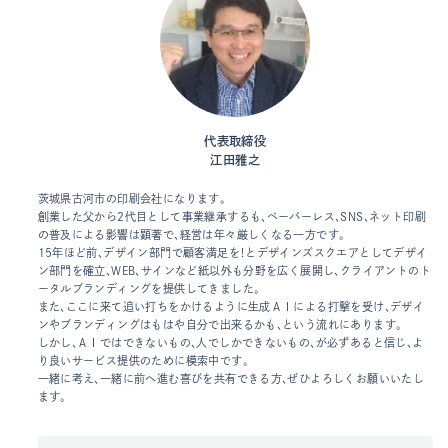
代表取締役
江田雅之
茨城県古河市の印刷会社になります。
創業した父から2代目として事業継承するも、ペーパーレス、SNS、ネット印刷
の普及による影響は顕著で、経営は年々厳しくなる一方です。
15年ほど前、デザイン部門で顧客満足を！とデザインズスクエアとしてデザイ
ン部門を確立、WEB、サインなど紙以外も分野を広く展開し、クライアントのト
ータルブランディングを提供してきました。
また、ここに来て追い打ちをかけるように生成ＡＩによる打撃を受け、デザイ
ンやブランディングはもはや自分で出来るかも、という流れにあります。
しかし、ＡＩではできないもの、人でしかできないもの、が必ずあると信じ、よ
り良いサービス提供のために模索中です。
一緒に考え、一緒に前へ進む喜びを共有できる方、ぜひよろしくお願いいたし
ます。