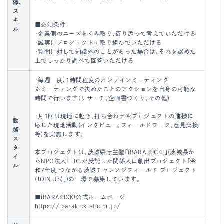
像、
ス
キ
■必須条件
ル
・企業側のニーズをくみ取り、寄り添って考えていただける
・誠実にプロジェクトに取り組んでいただける
・質問に対して知識外のことがあった場合は、それを認めた
上でしっかり調べて回答いただける
・毎週一度、1時間程度のオンラインミーティング
※ミーティングで決めたことのアクションを自身の可能な
時間で行います(リサーチ、企画書づくり、その他)
・月1回は現地に赴き、打ち合わせやプロジェクトの進捗に
勤
応じた現地活動(インタビュー、フィールドワーク、意見交換
務
等)を実施します。
ス
タ
本プロジェクトは、茨城県庁主催「iBARA KICK!」(茨城県か
イ
らNPO法人ETIC.が受託した関係人口創出プロジェクト「令
ル
和7年度 つながる茨城チャレンジフィールド プロジェクト
(JOIN US)」)の一環で募集しています。
■iBARAKICK!公式ホームページ
https://ibarakick.etic.or.jp/