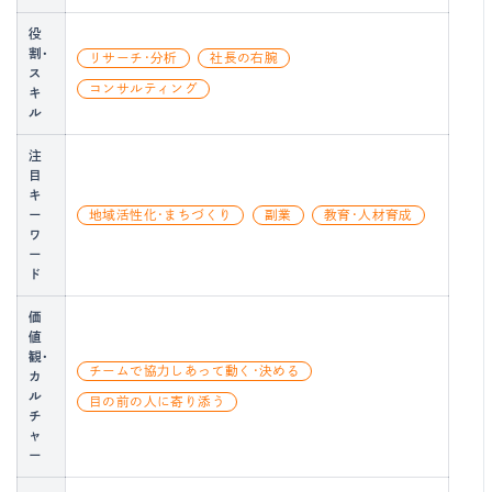
役
割・
リサーチ・分析
社長の右腕
ス
コンサルティング
キ
ル
注
目
キ
ー
地域活性化・まちづくり
副業
教育・人材育成
ワ
ー
ド
価
値
観・
チームで協力しあって動く・決める
カ
ル
目の前の人に寄り添う
チ
ャ
ー