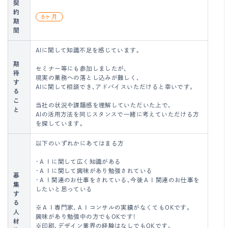
契
約
6ヶ月
期
間
AIに関して知識不足を感じています。
期
セミナー等にも参加しましたが、
待
現実の業務への落とし込みが難しく、
す
AIに関して相談でき、アドバイスいただけると幸いです。
る
こ
当社の状況や課題感を理解していただいた上で、
と
AIの活用方法を同じスタンスで一緒に考えていただける方
を探しています。
以下のいずれかにあてはまる方
・ＡＩに関して広く知識がある
・ＡＩに関して興味があり勉強されている
募
・ＡＩ関連のお仕事をされている、今後ＡＩ関連のお仕事を
集
したいと思っている
す
る
※ＡＩ専門家、ＡＩコンサルの実績がなくてもOKです。
人
興味があり勉強中の方でもOKです！
材
※印刷、デザイン業界の経験はなしでもOKです。