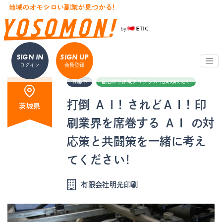
SIGN IN
SIGN UP
ログイン
会員登録
募集中
自治体等連携プログラム・iBARAKICK!
打倒 ＡＩ！ されどＡＩ！ 印
茨城県
刷業界を席巻する ＡＩ の対
応策と共闘策を一緒に考え
てください！
有限会社明光印刷