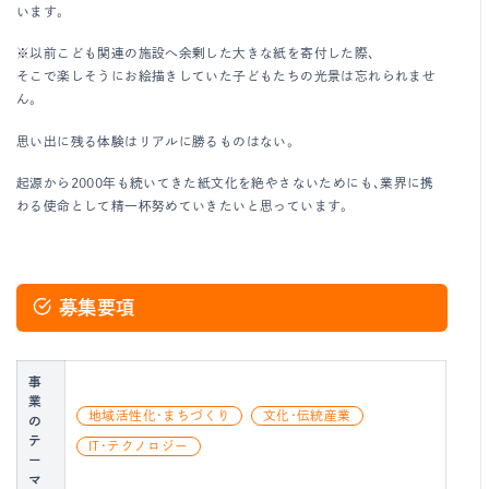
います。
※以前こども関連の施設へ余剰した大きな紙を寄付した際、
そこで楽しそうにお絵描きしていた子どもたちの光景は忘れられませ
ん。
思い出に残る体験はリアルに勝るものはない。
起源から2000年も続いてきた紙文化を絶やさないためにも、業界に携
わる使命として精一杯努めていきたいと思っています。
募集要項
事
業
地域活性化・まちづくり
文化・伝統産業
の
テ
IT・テクノロジー
ー
マ