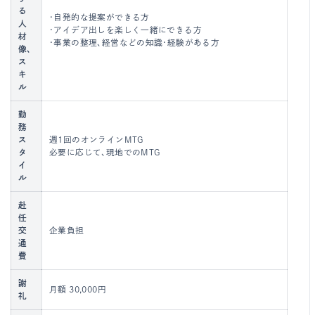
る
・自発的な提案ができる方
人
・アイデア出しを楽しく一緒にできる方
材
・事業の整理、経営などの知識・経験がある方
像、
ス
キ
ル
勤
務
ス
週1回のオンラインMTG
タ
必要に応じて、現地でのMTG
イ
ル
赴
任
交
企業負担
通
費
謝
月額 30,000円
礼