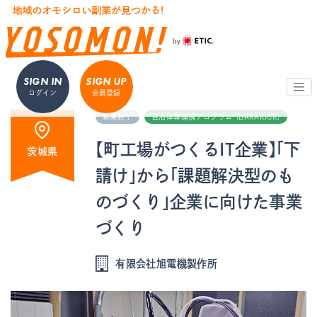
SIGN IN
SIGN UP
ログイン
会員登録
募集終了
自治体等連携プログラム・iBARAKICK!
【町工場がつくるIT企業】「下
茨城県
請け」から「課題解決型のも
のづくり」企業に向けた事業
づくり
有限会社旭電機製作所