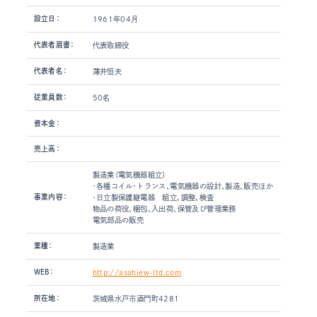
設立日：
1961年04月
代表者肩書：
代表取締役
代表者名：
薄井恒夫
従業員数：
50名
資本金：
売上高：
製造業（電気機器組立）
・各種コイル・トランス、電気機器の設計、製造、販売ほか
事業内容：
・日立製保護継電器 組立、調整、検査
物品の荷役、梱包、入出荷、保管及び管理業務
電気部品の販売
業種：
製造業
WEB：
http://asahiew-ltd.com
所在地：
茨城県水戸市酒門町4281