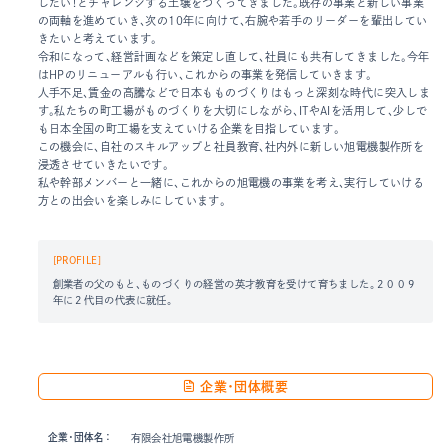
したい！とチャレンジする土壌をつくってきました。既存の事業と新しい事業
の両軸を進めていき、次の10年に向けて、右腕や若手のリーダーを輩出してい
きたいと考えています。
令和になって、経営計画などを策定し直して、社員にも共有してきました。今年
はHPのリニューアルも行い、これからの事業を発信していきます。
人手不足、賃金の高騰などで日本もものづくりはもっと深刻な時代に突入しま
す。私たちの町工場がものづくりを大切にしながら、ITやAIを活用して、少しで
も日本全国の町工場を支えていける企業を目指しています。
この機会に、自社のスキルアップと社員教育、社内外に新しい旭電機製作所を
浸透させていきたいです。
私や幹部メンバーと一緒に、これからの旭電機の事業を考え、実行していける
方との出会いを楽しみにしています。
[PROFILE]
創業者の父のもと、ものづくりの経営の英才教育を受けて育ちました。２００９
年に２代目の代表に就任。
企業・団体概要
企業・団体名：
有限会社旭電機製作所