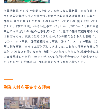
旭電機製作所は、父が創業した創立７５年になる電気電子組立作業、ト
ランス設計製造をする会社です。某大手企業の保護継電器は日本製で、
弊社がOEMで製作しており、その下請けとして売上の8割を受注してき
ました。日本では1社しかない仕事でした。しかし、2015年にそれが生産
中止になり、売上の7割の仕事を失いました。仕事の幅や業種を増やさな
ければならない状況ではありましたが、4つの部門をきちんと明確にし
て①ユニット事業 ②基板組み立て事業 ③トランスコイル事業 ④
盤の制作事業 を立ち上げ対応してきました。これらの仕事を作業の効
率化でIOTなどを使いながら、自動化につとめてきました。生産中止によ
る事業見直しから約10年ですが、4つの部門で設計者なども育成できな
かったので、まだ他社に圧倒的な差をつけられない状況です。
副業人材を募集する理由