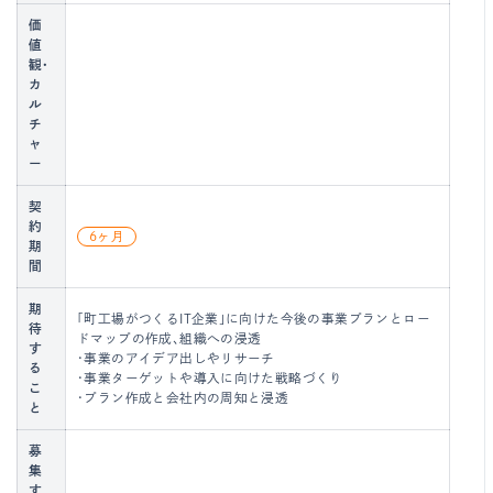
価
値
観・
カ
ル
チ
ャ
ー
契
約
6ヶ月
期
間
期
「町工場がつくるIT企業」に向けた今後の事業プランとロー
待
ドマップの作成、組織への浸透
す
・事業のアイデア出しやリサーチ
る
・事業ターゲットや導入に向けた戦略づくり
こ
・プラン作成と会社内の周知と浸透
と
募
集
す