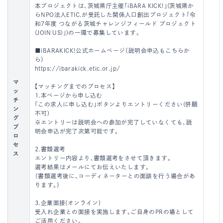
本プロジェクトは、茨城県庁主催「iBARA KICK!」(茨城県か
らNPO法人ETIC.が受託した関係人口創出プロジェクト「令
和7年度 つながる茨城チャレンジフィールド プロジェクト
(JOIN US)」)の一環で募集しています。
■iBARAKICK!公式ホームページ（説明会申込もこちらか
ら）
https://ibarakick.etic.or.jp/
マ
【マッチングまでのプロセス】
ッ
1.本ページから申し込む
チ
「この求人に申し込む」ボタンよりエントリーください(併願
ン
不可)
グ
※エントリーは説明会への参加が完了していなくても、説
プ
明会申込が完了次第可能です。
ロ
セ
2.書類選考
ス
エントリー内容より、書類選考をさせて頂きます。
選考結果はメールにてお伝えいたします。
（書類選考後に、コーディネーターとの面談を行う場合があ
ります。）
3.企業面接(オンライン)
受入れ企業との面接を実施します。ご自身のPRの場として
ご活用ください。