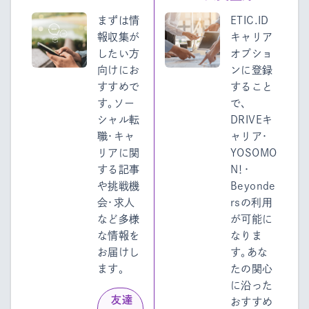
まずは情
ETIC.ID
報収集が
キャリア
したい方
オプショ
向けにお
ンに登録
すすめで
すること
す。ソー
で、
シャル転
DRIVEキ
職・キャ
ャリア・
リアに関
YOSOMO
する記事
N！・
や挑戦機
Beyonde
会・求人
rsの利用
など多様
が可能に
な情報を
なりま
お届けし
す。あな
ます。
たの関心
に沿った
友達
おすすめ