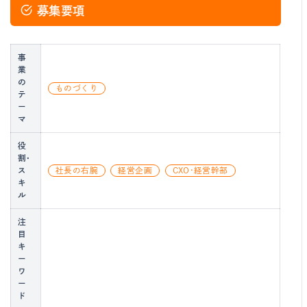
募集要項
事
業
の
ものづくり
テ
ー
マ
役
割・
ス
社長の右腕
経営企画
CXO・経営幹部
キ
ル
注
目
キ
ー
ワ
ー
ド