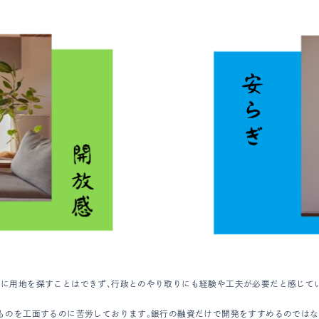
うに用地を探すことはできず、行政とのやり取りにも経験や工夫が必要だと感じて
つものを工面するのに苦労しております。銀行の融資だけで開発をすすめるのでは