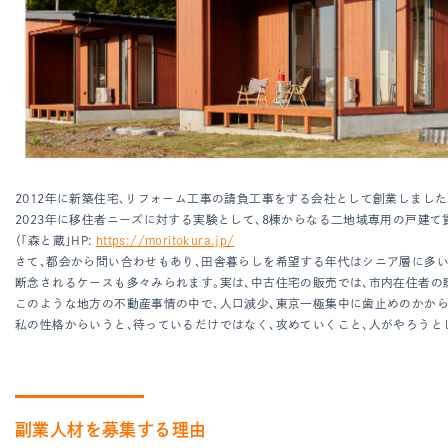
2012年に新築住宅、リフォーム工事の請負工事をする会社として創業しました
2023年に移住者ニーズに対する実験として、8棟からなる二地域専用の戸建て
（「森と蔵」HP:
https://moritokura.jp/
さて、都会から問い合わせもあり、田舎暮らしを希望する年代はシニア層に多い
断念されるケースも多々みられます。実は、中古住宅の販売では、市内在住者の
このような地方の不動産事情の中で、人口減少、東京一極集中に歯止めのかから
私の性格からいうと、待っているだけではなく、攻めていくこと、人がやろうと
副業人材を募集する理由