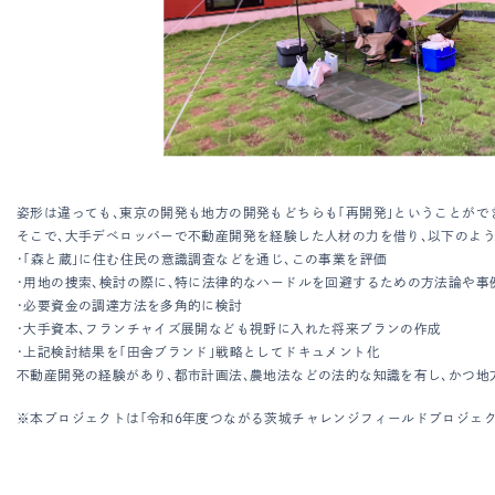
姿形は違っても、東京の開発も地方の開発もどちらも「再開発」ということがで
そこで、大手デベロッパーで不動産開発を経験した人材の力を借り、以下のよう
・「森と蔵」に住む住民の意識調査などを通じ、この事業を評価
・用地の捜索、検討の際に、特に法律的なハードルを回避するための方法論や事
・必要資金の調達方法を多角的に検討
・大手資本、フランチャイズ展開なども視野に入れた将来プランの作成
・上記検討結果を「田舎ブランド」戦略としてドキュメント化
不動産開発の経験があり、都市計画法、農地法などの法的な知識を有し、かつ地
※本プロジェクトは「令和6年度つながる茨城チャレンジフィールドプロジェクト」内