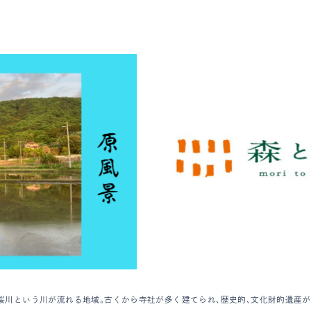
桜川という川が流れる地域。古くから寺社が多く建てられ、歴史的、文化財的遺産が