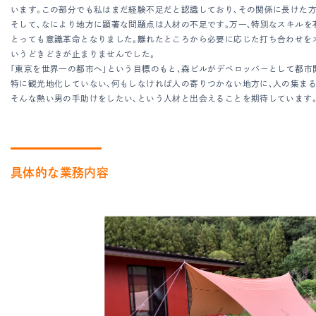
います。この部分でも私はまだ経験不足だと認識しており、その関係に長けた方
そして、なにより地方に顕著な問題点は人材の不足です。万一、特別なスキルを
とっても意識革命となりました。離れたところから必要に応じた打ち合わせをオ
いうどきどきが止まりませんでした。
「東京を世界一の都市へ」という目標のもと、森ビルがデベロッパーとして都市
特に観光地化していない、何もしなければ人の寄りつかない地方に、人の集まる
そんな熱い男の手助けをしたい、という人材と出会えることを期待しています
具体的な業務内容