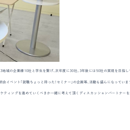
3地域の企業様10社と学生を繋げ、次年度に30社、3年後には50社の実現を目指し
明会イベント「就職ちょっと待った！セミナー」の企画等、活動も盛んになっていま
ーケティングを進めていくべきか一緒に考えて頂くディスカッションパートナーを