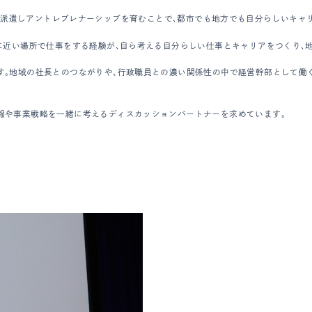
として2年間派遣しアントレプレナーシップを育むことで、都市でも地方でも自分らしい
に近い場所で仕事をする経験が、自ら考える自分らしい仕事とキャリアをつくり、
す。地域の社長とのつながりや、行政職員との濃い関係性の中で経営幹部として働
報や事業戦略を一緒に考えるディスカッションパートナーを求めています。