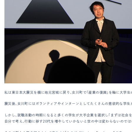
私は東日本大震災を機に地元宮城に戻り、女川町で「産業の復興」を軸に大学生
震災後、女川町にはボランティアやインターンとしてたくさんの意欲的な学生が参
しかし、就職活動の時期になると多くの学生が大手企業を選択し「まずは社会を
自分で考え、行動に移す20代を増やしていかないと世の中は変わらないので