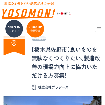
SIGN IN
SIGN UP
ログイン
会員登録
募集終了
【栃木県佐野市】良いものを
無駄なくつくりたい、製造改
善の現場力向上に協力いた
だける方募集!
株式会社プラシーズ