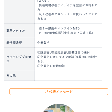
【WANT】
・製造現場改善アイディアを豊富にお持ちの
方
・風土改善のプロジェクトに携わったことの
ある方
・週１～隔週のオンラインMTG
勤務スタイル
・月1回の現地訪問（東京および佐野工場）
赴任交通費
企業負担
①履歴書、職務経歴書、応募理由の送付
マッチングプロセ
②企業とのオンライン面談(複数回の可能性
ス
あり)
③企業との現地面談
その他
代表メッセージ