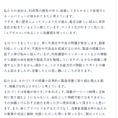
私たちの会社は、90年間の歴史の中で、挑戦してきたからこそ技術力と
ネームバリューが培われてきたと考えています。
ですが、長い歴史によってマンネリ化が進み、最近は新しい試みに拒否
反応が起きているように感じています。マンネリ化が行きつく先には、
「ユデガエル」であることに危機感を持っています。
ものづくりをしていると、常に不具合や不良の問題が発生します。都度
対処していますが、不具合や不良品を低減するための、製造の現場力の
低下と伸び悩みに悩んでいます。外部講習やインターネットなどの情報
から最新の会社経営や製造方法を勉強していますが、なかなか現場に浸
透するに至りません。過去にも、トヨタ生産方式の無駄とりやＩＥの導
入も試みましたが、定着したとは言い難いところがあります。
私たちは、ものづくりの現場で自発的に製造改善に取り組む風土を創
り、現場力を向上させたいと考えています。
ものづくりは現場が命です。であればこそ、現場が一つ一つ納得し主体
的に取り組むようにならないと、会社として持続可能ではありません。
その知識とけん引する能力を持った方に是非応援して頂きたいと思い
ます。また、単にアドバイスをするだけでなく、当事者意識を持ち私たち
の事業や状況に興味・共感いただいた想いを持った方に、関わっていた