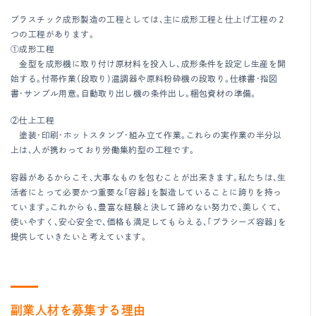
プラスチック成形製造の工程としては、主に成形工程と仕上げ工程の２
つの工程があります。
①成形工程
金型を成形機に取り付け原材料を投入し、成形条件を設定し生産を開
始する。付帯作業（段取り）温調器や原料粉砕機の段取り。仕様書・指図
書・サンプル用意。自動取り出し機の条件出し。梱包資材の準備。
②仕上工程
塗装・印刷・ホットスタンプ・組み立て作業。これらの実作業の半分以
上は、人が携わっており労働集約型の工程です。
容器があるからこそ、大事なものを包むことが出来きます。私たちは、生
活者にとって必要かつ重要な「容器」を製造していることに誇りを持っ
ています。これからも、豊富な経験と決して諦めない努力で、美しくて、
使いやすく、安心安全で、価格も満足してもらえる、「プラシーズ容器」を
提供していきたいと考えています。
副業人材を募集する理由