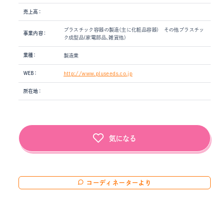
売上高：
プラスチック容器の製造(主に化粧品容器) その他プラスチッ
事業内容：
ク成型品(家電部品、雑貨他)
業種：
製造業
WEB：
http://www.pluseeds.co.jp
所在地：
気になる
コーディネーターより