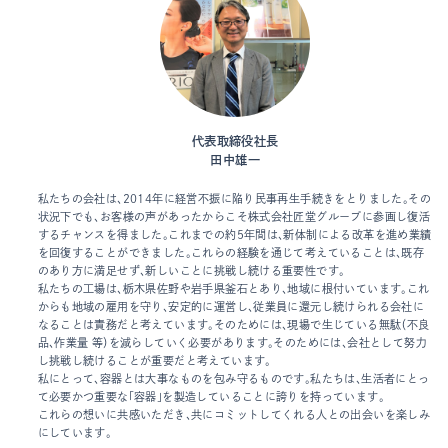
代表取締役社長
田中雄一
私たちの会社は、2014年に経営不振に陥り民事再生手続きをとりました。その
状況下でも、お客様の声があったからこそ株式会社匠堂グループに参画し復活
するチャンスを得ました。これまでの約5年間は、新体制による改革を進め業績
を回復することができました。これらの経験を通じて考えていることは、既存
のあり方に満足せず、新しいことに挑戦し続ける重要性です。
私たちの工場は、栃木県佐野や岩手県釜石とあり、地域に根付いています。これ
からも地域の雇用を守り、安定的に運営し、従業員に還元し続けられる会社に
なることは責務だと考えています。そのためには、現場で生じている無駄（不良
品、作業量 等）を減らしていく必要があります。そのためには、会社として努力
し挑戦し続けることが重要だと考えています。
私にとって、容器とは大事なものを包み守るものです。私たちは、生活者にとっ
て必要かつ重要な「容器」を製造していることに誇りを持っています。
これらの想いに共感いただき、共にコミットしてくれる人との出会いを楽しみ
にしています。