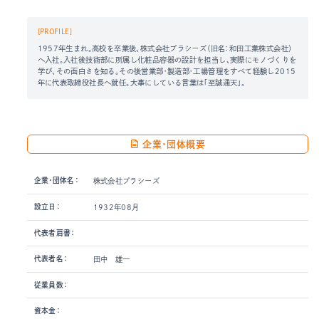
[PROFILE]
1957年生まれ。高校を卒業後、株式会社プラシーズ（旧名：和田工業株式会社）
へ入社。入社後技術部に所属し化粧品容器の設計を担当し、実際にモノづくりを
学び、その面白さを知る。その後営業部・製造部・工場管理をすべて経験し2015
年に代表取締役社長へ就任。大事にしている言葉は「至誠通天」。
企業・団体概要
企業・団体名：
株式会社プラシーズ
設立日：
1932年08月
代表者肩書：
代表者名：
田中 雄一
従業員数：
資本金：